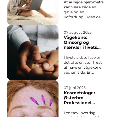
hverdagen: m...
At arbejde hjemmefra
kan være både en
gave og en
udfordring. Uden den
rette indretning og
struktur kan
hjemmekontoret
07 august 2025
hurtigt føles som en
Vågekone:
sur pligt, men med de
Omsorg og
rigtige små
nærvær i livets
justeringer kan det
sidste tid
blive et sted, du rent
I livets sidste fase er
faktisk g...
det ofte en stor trøst
at have en vågekone
ved sin side. En
vågekonetjeneste
tilbyder upåskønnet
støtte, både til den
03 juni 2025
terminale person og
Kosmetologer
deres pårørende, ved
Østerbro –
at fokuse...
Professionel
skønhedspleje i
trygge hænder
I en travl hverdag