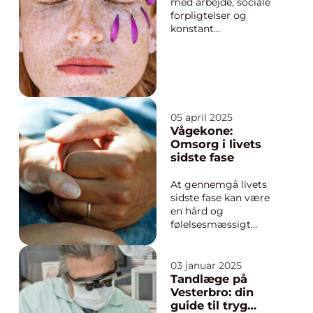
med arbejde, sociale
forpligtelser og
konstant
tilgængelighed, kan
det være en
udfordring at finde tid
til sig selv. Men netop
derfor er det vigtigt
at prioritere
05 april 2025
egenomsorg og
Vågekone:
velvære. Flere og flere
Omsorg i livets
vælger...
sidste fase
At gennemgå livets
sidste fase kan være
en hård og
følelsesmæssigt
krævende tid for både
den terminale og
deres pårørende. I
03 januar 2025
denne særlige periode
Tandlæge på
kan en vågekone
Vesterbro: din
spille en essentiel...
guide til tryg