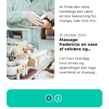
tandlægeoplevels
e
At finde den rette
tandlæge kan være
en stor beslutning for
mange, især hvis man
lider af
tandlægeskræk. Men
det behøver ikke være
31 oktober 2024
en stressende
Massage
oplevelse. På
fredericia: en oase
Vesterbro er der
af velvære og
tandlægeklinikker, ...
afslapning
I en travl hverdag,
hvor stress og
spændinger kan tage
overhånd, er massage
en ideel måde at opnå
afslapning og
genoprette kroppens
balance. Fredericia, en
by der balancerer
1
2
tradition og
modernitet, tilbyder