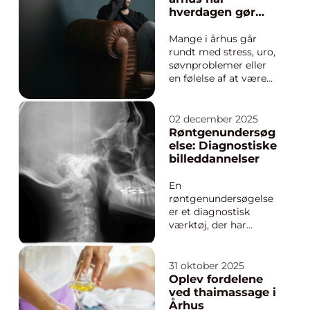
hverdagen gør
ondt
Mange i århus går
rundt med stress, uro,
søvnproblemer eller
en følelse af at være
kørt fast i livet. For
nogle fylder gamle
oplevelser mere, end
02 december 2025
de har lyst til at
Røntgenundersøg
indrømme. Andre
else: Diagnostiske
mærker bare, at
billeddannelser
kroppen gør ondt,
uden at lægen kan
En
finde noget galt....
røntgenundersøgelse
er et diagnostisk
værktøj, der har
revolutioneret måden,
vi ser ind i kroppen
uden at udføre
31 oktober 2025
kirurgiske indgreb.
Oplev fordelene
Når man taler om
ved thaimassage i
røntgenstråler,
Århus