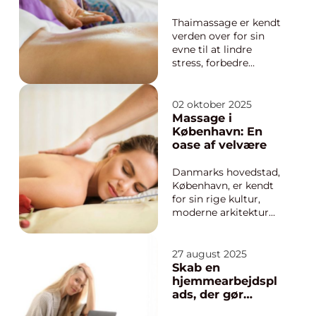
forestiller mange sig
...
Thaimassage er kendt
verden over for sin
evne til at lindre
stress, forbedre
fleksibiliteten og give
en generel følelse af
velvære. I Århus er der
02 oktober 2025
et stort udvalg af
Massage i
behandlingssteder,
København: En
der tilbyder denne
oase af velvære
traditionelle
massageform. ...
Danmarks hovedstad,
København, er kendt
for sin rige kultur,
moderne arkitektur
og afslappede livsstil.
Men midt i byens
travle gader og
27 august 2025
historiske kvarterer
Skab en
findes der også et
hjemmearbejdspl
væld af steder, der
ads, der gør
tilbyder en pause fra
arbejdet sjovere