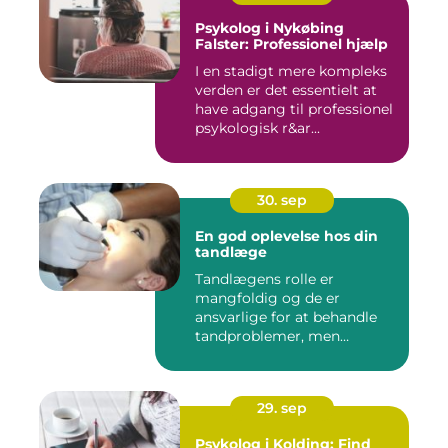
Psykolog i Nykøbing
Falster: Professionel hjælp
I en stadigt mere kompleks
verden er det essentielt at
have adgang til professionel
psykologisk r&ar...
30. sep
En god oplevelse hos din
tandlæge
Tandlægens rolle er
mangfoldig og de er
ansvarlige for at behandle
tandproblemer, men
ogs&arin...
29. sep
Psykolog i Kolding: Find