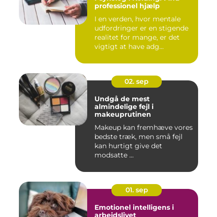
professionel hjælp
I en verden, hvor mentale
udfordringer er en stigende
realitet for mange, er det
vigtigt at have adg...
02. sep
Undgå de mest
almindelige fejl i
makeuprutinen
Makeup kan fremhæve vores
bedste træk, men små fejl
kan hurtigt give det
modsatte ...
01. sep
Emotionel intelligens i
arbejdslivet