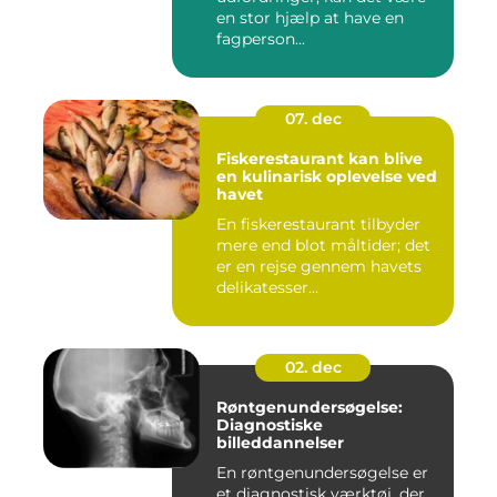
en stor hjælp at have en
fagperson...
07. dec
Fiskerestaurant kan blive
en kulinarisk oplevelse ved
havet
En fiskerestaurant tilbyder
mere end blot måltider; det
er en rejse gennem havets
delikatesser...
02. dec
Røntgenundersøgelse:
Diagnostiske
billeddannelser
En røntgenundersøgelse er
et diagnostisk værktøj, der