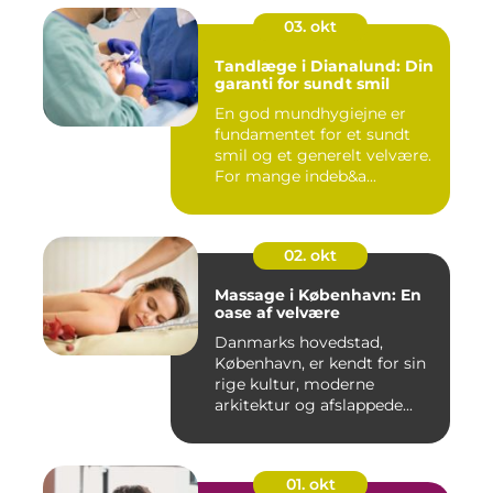
03. okt
Tandlæge i Dianalund: Din
garanti for sundt smil
En god mundhygiejne er
fundamentet for et sundt
smil og et generelt velvære.
For mange indeb&a...
02. okt
Massage i København: En
oase af velvære
Danmarks hovedstad,
København, er kendt for sin
rige kultur, moderne
arkitektur og afslappede...
01. okt