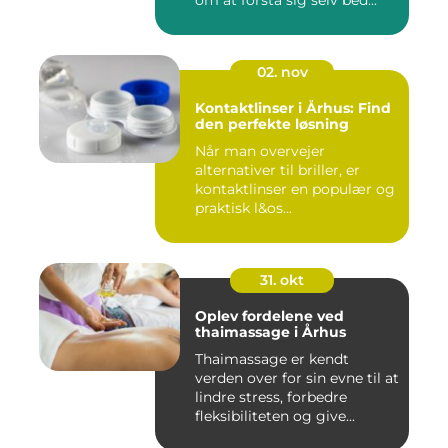
om at forstå sig selv bed...
02. nov
Kontaktlinser i Århus: Find
den perfekte løsning
Når man overvejer
alternativer til briller, er
kontaktlinser en populær og
praktisk l&os...
31. okt
Oplev fordelene ved
thaimassage i Århus
Thaimassage er kendt
verden over for sin evne til at
lindre stress, forbedre
fleksibiliteten og give...