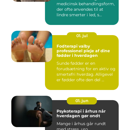
medicinsk behandlingsform,
der ofte anvendes til at
lindre smerter i led, s...
01. jul
Fodterapi valby
professionel pleje af dine
fødder i hverdagen
Sunde fødder er en
forudsætning for en aktiv og
smertefri hverdag. Alligevel
er fødder ofte den del ...
01. jun
Psykoterapi i århus når
hverdagen gør ondt
Mange i århus går rundt
med stress, uro,