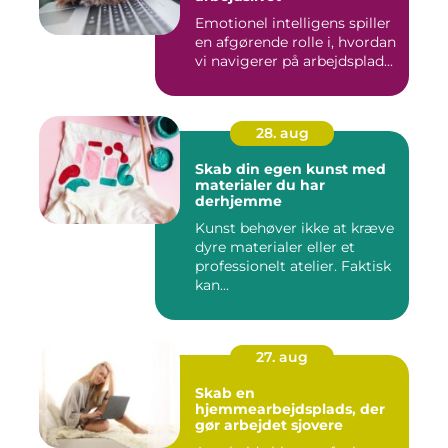
Emotionel intelligens spiller
en afgørende rolle i, hvordan
vi navigerer på arbejdsplad...
28. aug
Skab din egen kunst med
materialer du har
derhjemme
Kunst behøver ikke at kræve
dyre materialer eller et
professionelt atelier. Faktisk
kan...
27. aug
Skab en
hjemmearbejdsplads, der
gør arbejdet sjovere