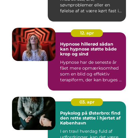
søvnproblemer eller en
følelse af at være kørt fast i
livet...
12. apr
Hypnose hillerød sådan
kan hypnose støtte både
krop og sind
Hypnose har de seneste år
fået mere opmærksomhed
som en blid og effektiv
terapiform, der kan bruges ...
03. apr
Psykolog på Østerbro: find
den rette støtte i hjertet af
København
I en travl hverdag fuld af
udfordringer, kan det være