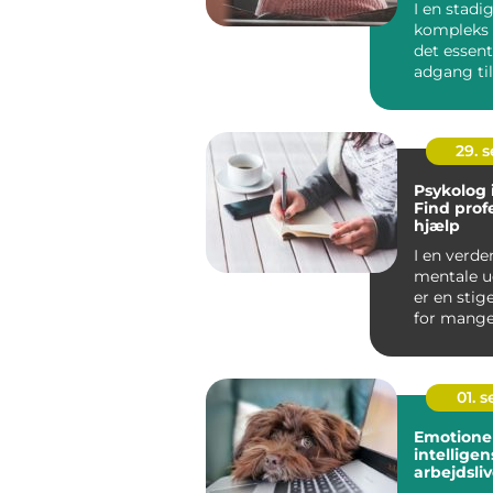
I en stadi
kompleks 
det essent
adgang til
profession
psykologis
29. 
Psykolog 
Find prof
hjælp
I en verde
mentale u
er en stig
for mange,
vigtigt at 
01. 
Emotione
intelligens
arbejdsliv