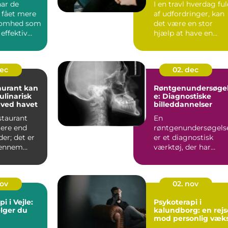
ar de
I en travl hverdag fu
 fået mere
af udfordringer, kan
omhed som
det være en stor
 effektiv
hjælp at have en
, der kan
fagperson...
dec
02. dec
aurant kan
Røntgenundersøge
ulinarisk
e: Diagnostiske
 ved havet
billeddannelser
staurant
En
mere end
røntgenundersøgels
der; det er
er et diagnostisk
gennem
værktøj, der har
katesser...
revolutioneret ...
nov
02. nov
i i Vejle:
Psykoterapi i
lger du
kalundborg: en rejs
mod personlig væk