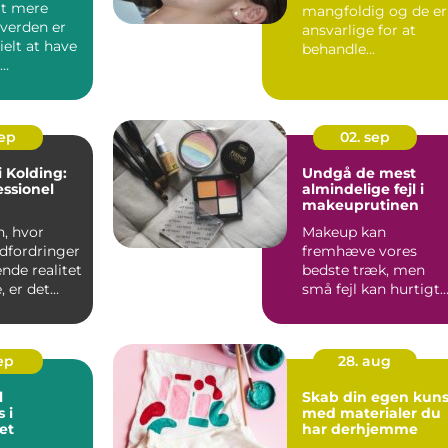
gt mere
mangfoldig og de er
verden er
ansvarlige for at
ielt at have
behandle
tandproblemer, men
el
ogs&arin...
k r&ar...
sep
02. sep
i Kolding:
Undgå de mest
essionel
almindelige fejl i
makeuprutinen
n, hvor
Makeup kan
dfordringer
fremhæve vores
ende realitet
bedste træk, men
 er det
små fejl kan hurtigt
have adg...
give det modsatte ...
sep
28. aug
l
Skab din egen kuns
 i
med materialer du
et
har derhjemme