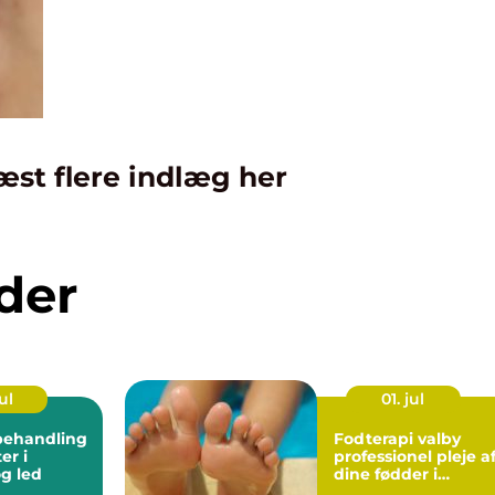
æst flere indlæg her
der
ul
01. jul
behandling
Fodterapi valby
er i
professionel pleje a
g led
dine fødder i
hverdagen