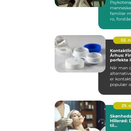
Psykotera
mennesker
familier 
ro, forstå
retning. M.
02. 
Kontaktlin
Århus: Fi
perfekte 
Når man o
alternativer
er kontakt
populær o
l&os...
29. 
Skønhedsk
Hillerød:
til
skønheds