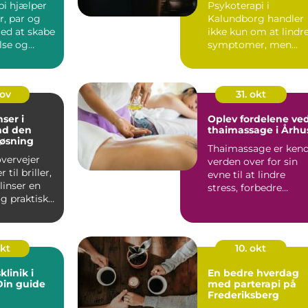
pi hjælper
Psykoterapi i
, par og
Kalundborg handler
med at skabe
ikke kun om at lindr
else og
symptomer, men
..
også om at forstå si
selv bed...
nov
31. okt
ser i
Oplev fordelene ve
nd den
thaimassage i Århu
løsning
Thaimassage er ken
vervejer
verden over for sin
 til briller,
evne til at lindre
linser en
stress, forbedre
g praktisk
fleksibiliteten og
give...
okt
10. okt
linik i
En bedre hverdag
 Din guide
med parterapi på
Frederiksberg
behandlin