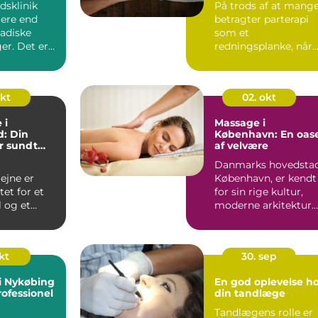
dsklinik
På trods af at mang
mere end
betragter parterapi
ladiske
som et
er. Det er
redningsplanke, når
vor mode...
et forhold nær...
okt
02. okt
 i
Massage i
: Din
København: En oas
or sundt
af velvære
Danmarks hovedstad
jne er
København, er kendt
et for et
for sin rige kultur,
 og et
moderne arkitektur
elvære. For
og afslappede...
eb&a...
okt
30. sep
i Nykøbing
En god oplevelse h
rofessionel
din tandlæge
Tandlægens rolle er