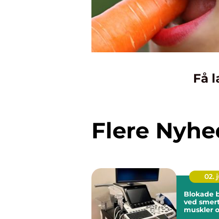
Få l
Flere Nyhe
02. j
Blokade 
ved smert
muskler o