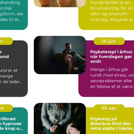
ehandling
Sunde fødder er en
icinsk
forudsætning for en
gsform, der
aktiv og smertefri
des til at
hverdag. Alligevel er
ter i led,
fødder ofte den del ...
un
01. jun
k
Psykoterapi i århus
sund
når hverdagen gør
ondt
Mange i århus går
und er et
rundt med stress, ur
 mange
søvnproblemer eller
r de leder
en følelse af at være
kal
kørt fast i livet...
ed fagli...
apr
03. apr
illerød
Psykolog på
n hypnose
Østerbro: find den
de krop og
rette støtte i hjertet
af København