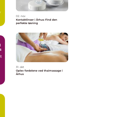
e
02. nov
Kontaktlinser i Århus: Find den
g
perfekte løsning
d
s
dt
31. okt
Oplev fordelene ved thaimassage i
Århus