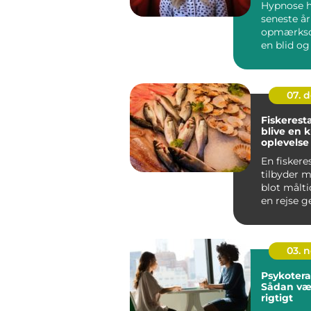
Hypnose h
seneste år
opmærks
en blid og
terapiform
bruges ...
07. 
Fiskerest
blive en k
oplevelse
En fiskere
tilbyder 
blot målti
en rejse 
havets deli
03. 
Psykoterap
Sådan væ
rigtigt