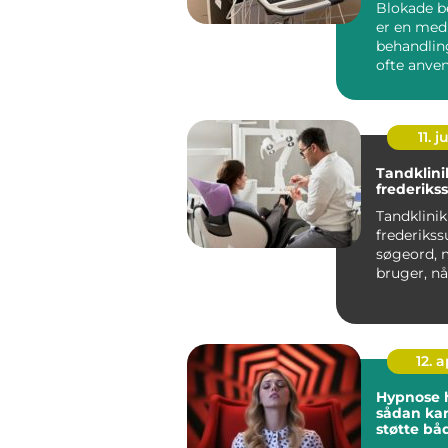
Blokade b
er en med
behandlin
ofte anven
lindre smer
s...
11. j
Tandklini
frederiks
Tandklinik
frederikss
søgeord,
bruger, nå
efter en lo
tandlæge m
12. 
Hypnose h
sådan ka
støtte bå
sind