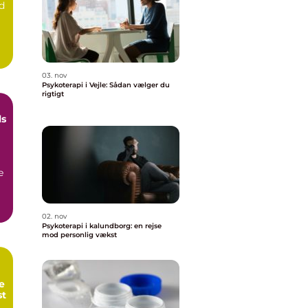
ld
03. nov
Psykoterapi i Vejle: Sådan vælger du
rigtigt
ls
e
02. nov
Psykoterapi i kalundborg: en rejse
mod personlig vækst
e
st