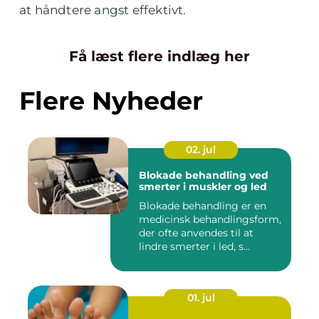
at håndtere angst effektivt.
Få læst flere indlæg her
Flere Nyheder
02. jul
Blokade behandling ved
smerter i muskler og led
Blokade behandling er en
medicinsk behandlingsform,
der ofte anvendes til at
lindre smerter i led, s...
01. jul