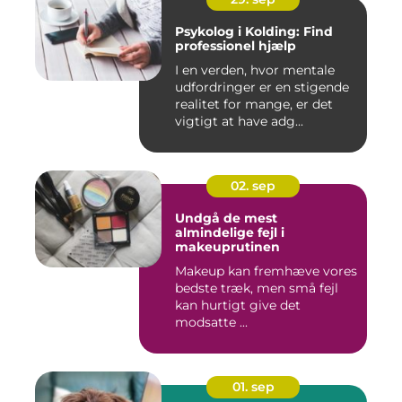
Psykolog i Kolding: Find
professionel hjælp
I en verden, hvor mentale
udfordringer er en stigende
realitet for mange, er det
vigtigt at have adg...
02. sep
Undgå de mest
almindelige fejl i
makeuprutinen
Makeup kan fremhæve vores
bedste træk, men små fejl
kan hurtigt give det
modsatte ...
01. sep