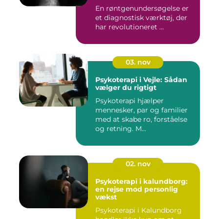
En røntgenundersøgelse er
et diagnostisk værktøj, der
har revolutioneret ...
03. nov
Psykoterapi i Vejle: Sådan
vælger du rigtigt
Psykoterapi hjælper
mennesker, par og familier
med at skabe ro, forståelse
og retning. M...
02. nov
Psykoterapi i kalundborg:
en rejse mod personlig
vækst
Psykoterapi i Kalundborg