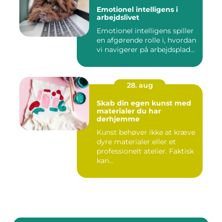
Emotionel intelligens i
arbejdslivet
Emotionel intelligens spiller
en afgørende rolle i, hvordan
vi navigerer på arbejdsplad...
28. aug
Skab din egen kunst med
materialer du har
derhjemme
Kunst behøver ikke at kræve
dyre materialer eller et
professionelt atelier. Faktisk
kan...