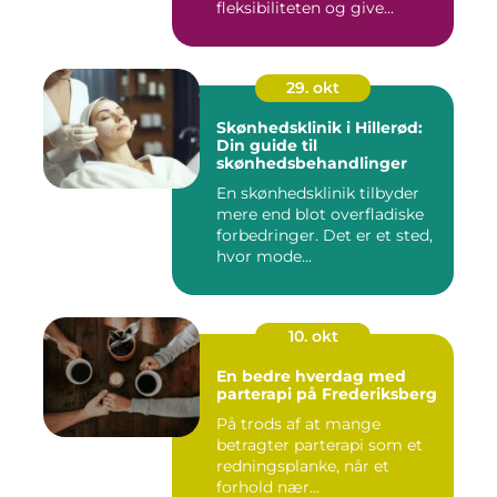
fleksibiliteten og give...
29. okt
Skønhedsklinik i Hillerød:
Din guide til
skønhedsbehandlinger
En skønhedsklinik tilbyder
mere end blot overfladiske
forbedringer. Det er et sted,
hvor mode...
10. okt
En bedre hverdag med
parterapi på Frederiksberg
På trods af at mange
betragter parterapi som et
redningsplanke, når et
forhold nær...