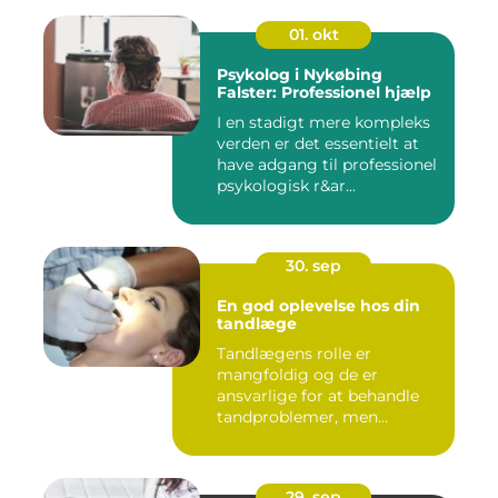
01. okt
Psykolog i Nykøbing
Falster: Professionel hjælp
I en stadigt mere kompleks
verden er det essentielt at
have adgang til professionel
psykologisk r&ar...
30. sep
En god oplevelse hos din
tandlæge
Tandlægens rolle er
mangfoldig og de er
ansvarlige for at behandle
tandproblemer, men
ogs&arin...
29. sep