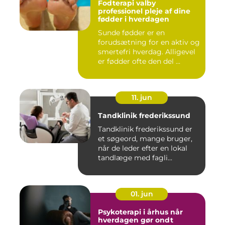
Fodterapi valby
professionel pleje af dine
fødder i hverdagen
Sunde fødder er en
forudsætning for en aktiv og
smertefri hverdag. Alligevel
er fødder ofte den del ...
11. jun
Tandklinik frederikssund
Tandklinik frederikssund er
et søgeord, mange bruger,
når de leder efter en lokal
tandlæge med fagli...
01. jun
Psykoterapi i århus når
hverdagen gør ondt