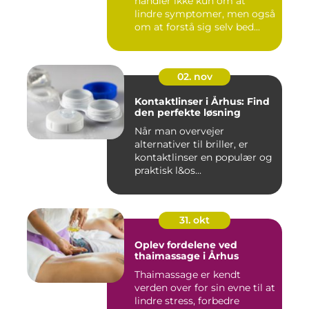
handler ikke kun om at
lindre symptomer, men også
om at forstå sig selv bed...
02. nov
Kontaktlinser i Århus: Find
den perfekte løsning
Når man overvejer
alternativer til briller, er
kontaktlinser en populær og
praktisk l&os...
31. okt
Oplev fordelene ved
thaimassage i Århus
Thaimassage er kendt
verden over for sin evne til at
lindre stress, forbedre