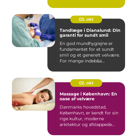
03. okt
Tandlæge i Dianalund: Din
garanti for sundt smil
En god mundhygiejne er
fundamentet for et sundt
smil og et generelt velvære.
For mange indeb&a...
02. okt
Massage i København: En
oase af velvære
Danmarks hovedstad,
København, er kendt for sin
rige kultur, moderne
arkitektur og afslappede...