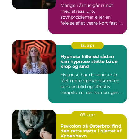
Mange i århus går rundt
med stress, uro,
søvnproblemer eller en
følelse af at være kørt fast i
livet...
12. apr
Hypnose hillerød sådan
kan hypnose støtte både
krop og sind
Hypnose har de seneste år
fået mere opmærksomhed
som en blid og effektiv
terapiform, der kan bruges ...
03. apr
Psykolog på Østerbro: find
den rette støtte i hjertet af
København