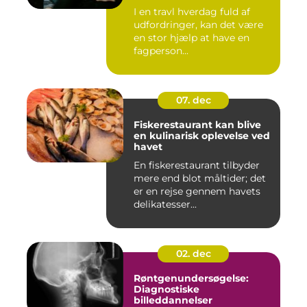
I en travl hverdag fuld af
udfordringer, kan det være
en stor hjælp at have en
fagperson...
07. dec
Fiskerestaurant kan blive
en kulinarisk oplevelse ved
havet
En fiskerestaurant tilbyder
mere end blot måltider; det
er en rejse gennem havets
delikatesser...
02. dec
Røntgenundersøgelse:
Diagnostiske
billeddannelser