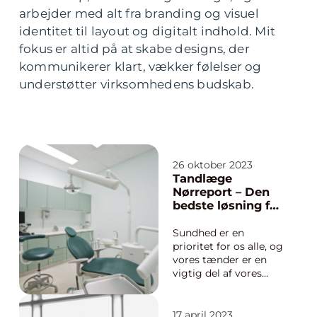
arbejder med alt fra branding og visuel
identitet til layout og digitalt indhold. Mit
fokus er altid på at skabe designs, der
kommunikerer klart, vækker følelser og
understøtter virksomhedens budskab.
26 oktober 2023
Tandlæge
Nørreport – Den
bedste løsning for
dine tænder
Sundhed er en
prioritet for os alle, og
vores tænder er en
vigtig del af vores
overordnede helbred.
Mange tager deres
dentale sundhed for
17 april 2023