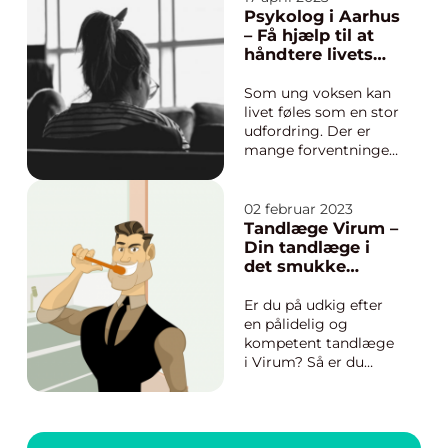
givet, men det er
Psykolog i Aarhus
vigtigt at huske, at
– Få hjælp til at
tandproblemer kan
håndtere livets
føre til alvorlige
udfordringer
konsekvenser for
Som ung voksen kan
resten...
livet føles som en stor
udfordring. Der er
mange forventninger
og krav, som skal
opfyldes i både
arbejds- og privatlivet.
02 februar 2023
Nogle gange kan det
Tandlæge Virum –
føles overvældende,
Din tandlæge i
og man kan have
det smukke
svært ved at tackle a...
Nordsjælland
Er du på udkig efter
en pålidelig og
kompetent tandlæge
i Virum? Så er du
kommet til det rette
sted! I denne artikel vil
vi introducere dig til
Tandkanalen, en