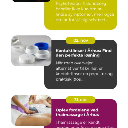
Psykoterapi i Kalundborg
handler ikke kun om at
lindre symptomer, men også
om at forstå sig selv bed...
02. nov
Kontaktlinser i Århus: Find
den perfekte løsning
Når man overvejer
alternativer til briller, er
kontaktlinser en populær og
praktisk l&os...
31. okt
Oplev fordelene ved
thaimassage i Århus
Thaimassage er kendt
verden over for sin evne til at