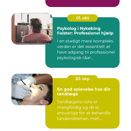
01. okt
Psykolog i Nykøbing
Falster: Professionel hjælp
I en stadigt mere kompleks
verden er det essentielt at
have adgang til professionel
psykologisk r&ar...
30. sep
En god oplevelse hos din
tandlæge
Tandlægens rolle er
mangfoldig og de er
ansvarlige for at behandle
tandproblemer, men
ogs&arin...