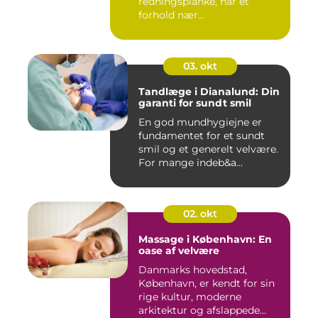
redningsplanke, når et
forhold nær...
03. okt
Tandlæge i Dianalund: Din
garanti for sundt smil
En god mundhygiejne er
fundamentet for et sundt
smil og et generelt velvære.
For mange indeb&a...
02. okt
Massage i København: En
oase af velvære
Danmarks hovedstad,
København, er kendt for sin
rige kultur, moderne
arkitektur og afslappede...