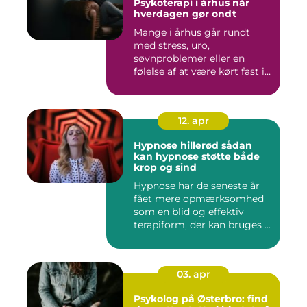
Psykoterapi i århus når
hverdagen gør ondt
Mange i århus går rundt
med stress, uro,
søvnproblemer eller en
følelse af at være kørt fast i
livet...
12. apr
Hypnose hillerød sådan
kan hypnose støtte både
krop og sind
Hypnose har de seneste år
fået mere opmærksomhed
som en blid og effektiv
terapiform, der kan bruges ...
03. apr
Psykolog på Østerbro: find