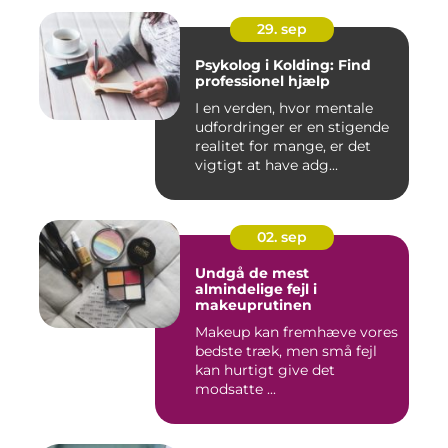
29. sep
Psykolog i Kolding: Find
professionel hjælp
I en verden, hvor mentale
udfordringer er en stigende
realitet for mange, er det
vigtigt at have adg...
02. sep
Undgå de mest
almindelige fejl i
makeuprutinen
Makeup kan fremhæve vores
bedste træk, men små fejl
kan hurtigt give det
modsatte ...