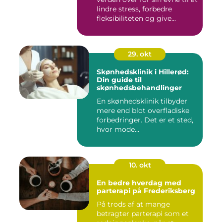
lindre stress, forbedre
fleksibiliteten og give...
29. okt
Skønhedsklinik i Hillerød:
Din guide til
skønhedsbehandlinger
En skønhedsklinik tilbyder
mere end blot overfladiske
forbedringer. Det er et sted,
hvor mode...
10. okt
En bedre hverdag med
parterapi på Frederiksberg
På trods af at mange
betragter parterapi som et