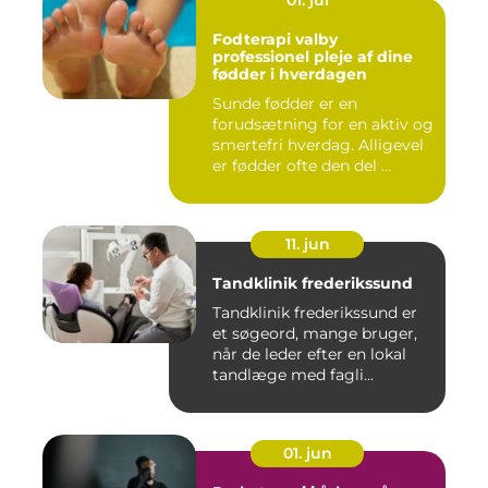
01. jul
Fodterapi valby
professionel pleje af dine
fødder i hverdagen
Sunde fødder er en
forudsætning for en aktiv og
smertefri hverdag. Alligevel
er fødder ofte den del ...
11. jun
Tandklinik frederikssund
Tandklinik frederikssund er
et søgeord, mange bruger,
når de leder efter en lokal
tandlæge med fagli...
01. jun