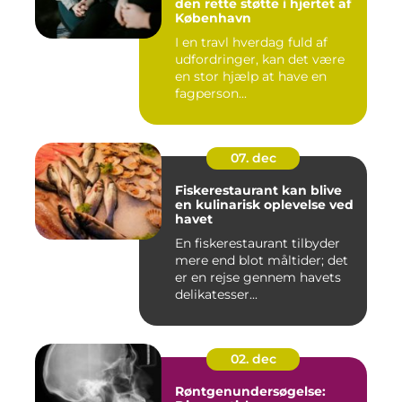
den rette støtte i hjertet af
København
I en travl hverdag fuld af
udfordringer, kan det være
en stor hjælp at have en
fagperson...
07. dec
Fiskerestaurant kan blive
en kulinarisk oplevelse ved
havet
En fiskerestaurant tilbyder
mere end blot måltider; det
er en rejse gennem havets
delikatesser...
02. dec
Røntgenundersøgelse: