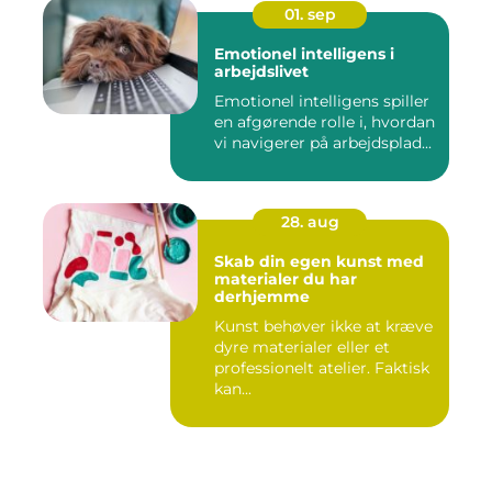
01. sep
Emotionel intelligens i
arbejdslivet
Emotionel intelligens spiller
en afgørende rolle i, hvordan
vi navigerer på arbejdsplad...
28. aug
Skab din egen kunst med
materialer du har
derhjemme
Kunst behøver ikke at kræve
dyre materialer eller et
professionelt atelier. Faktisk
kan...