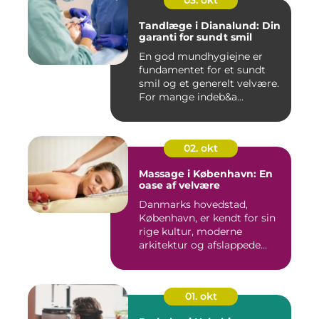
03. okt
Tandlæge i Dianalund: Din
garanti for sundt smil
En god mundhygiejne er
fundamentet for et sundt
smil og et generelt velvære.
For mange indeb&a...
02. okt
Massage i København: En
oase af velvære
Danmarks hovedstad,
København, er kendt for sin
rige kultur, moderne
arkitektur og afslappede...
01. okt