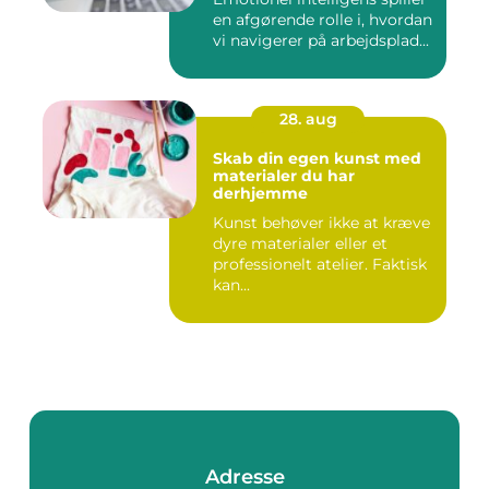
en afgørende rolle i, hvordan
vi navigerer på arbejdsplad...
28. aug
Skab din egen kunst med
materialer du har
derhjemme
Kunst behøver ikke at kræve
dyre materialer eller et
professionelt atelier. Faktisk
kan...
Adresse