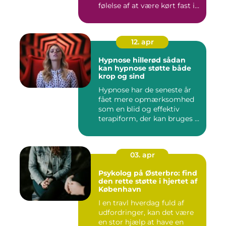
følelse af at være kørt fast i
livet...
12. apr
Hypnose hillerød sådan
kan hypnose støtte både
krop og sind
Hypnose har de seneste år
fået mere opmærksomhed
som en blid og effektiv
terapiform, der kan bruges ...
03. apr
Psykolog på Østerbro: find
den rette støtte i hjertet af
København
I en travl hverdag fuld af
udfordringer, kan det være
en stor hjælp at have en