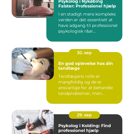
Psykolog i Nykøbing
Falster: Professionel hjælp
I en stadigt mere kompleks
verden er det essentielt at
have adgang til professionel
psykologisk r&ar...
30. sep
En god oplevelse hos din
tandlæge
Tandlægens rolle er
mangfoldig og de er
ansvarlige for at behandle
tandproblemer, men
ogs&arin...
29. sep
Psykolog i Kolding: Find
professionel hjælp