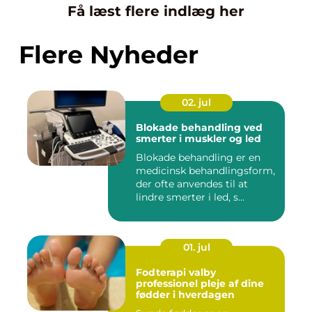
Få læst flere indlæg her
Flere Nyheder
02. jul
Blokade behandling ved
smerter i muskler og led
Blokade behandling er en
medicinsk behandlingsform,
der ofte anvendes til at
lindre smerter i led, s...
01. jul
Fodterapi valby
professionel pleje af dine
fødder i hverdagen