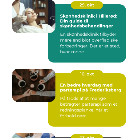
29. okt
Skønhedsklinik i Hillerød:
Din guide til
skønhedsbehandlinger
En skønhedsklinik tilbyder
mere end blot overfladiske
forbedringer. Det er et sted,
hvor mode...
10. okt
En bedre hverdag med
parterapi på Frederiksberg
På trods af at mange
betragter parterapi som et
redningsplanke, når et
forhold nær...