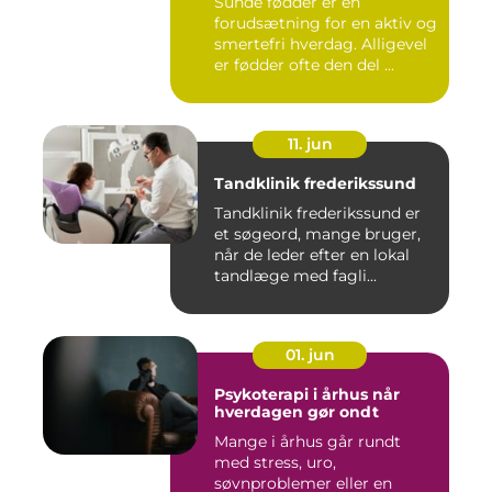
Sunde fødder er en
forudsætning for en aktiv og
smertefri hverdag. Alligevel
er fødder ofte den del ...
11. jun
Tandklinik frederikssund
Tandklinik frederikssund er
et søgeord, mange bruger,
når de leder efter en lokal
tandlæge med fagli...
01. jun
Psykoterapi i århus når
hverdagen gør ondt
Mange i århus går rundt
med stress, uro,
søvnproblemer eller en