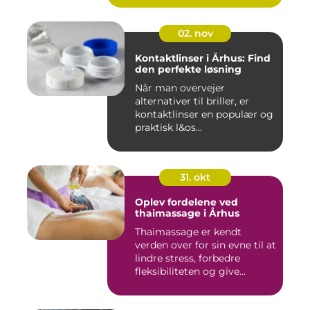
02. nov
Kontaktlinser i Århus: Find
den perfekte løsning
Når man overvejer
alternativer til briller, er
kontaktlinser en populær og
praktisk l&os...
31. okt
Oplev fordelene ved
thaimassage i Århus
Thaimassage er kendt
verden over for sin evne til at
lindre stress, forbedre
fleksibiliteten og give...