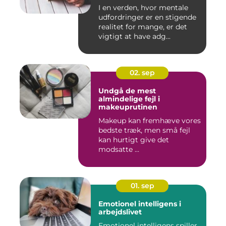
I en verden, hvor mentale
udfordringer er en stigende
realitet for mange, er det
vigtigt at have adg...
02. sep
Undgå de mest
almindelige fejl i
makeuprutinen
Makeup kan fremhæve vores
bedste træk, men små fejl
kan hurtigt give det
modsatte ...
01. sep
Emotionel intelligens i
arbejdslivet
Emotionel intelligens spiller