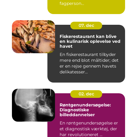
fagperson...
07. dec
Fiskerestaurant kan blive
en kulinarisk oplevelse ved
havet
En fiskerestaurant tilbyder
mere end blot måltider; det
er en rejse gennem havets
delikatesser...
02. dec
Røntgenundersøgelse:
Diagnostiske
billeddannelser
En røntgenundersøgelse er
et diagnostisk værktøj, der
har revolutioneret ...