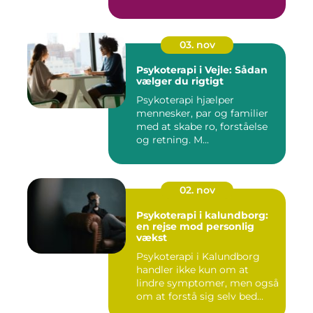
03. nov
Psykoterapi i Vejle: Sådan
vælger du rigtigt
Psykoterapi hjælper
mennesker, par og familier
med at skabe ro, forståelse
og retning. M...
02. nov
Psykoterapi i kalundborg:
en rejse mod personlig
vækst
Psykoterapi i Kalundborg
handler ikke kun om at
lindre symptomer, men også
om at forstå sig selv bed...