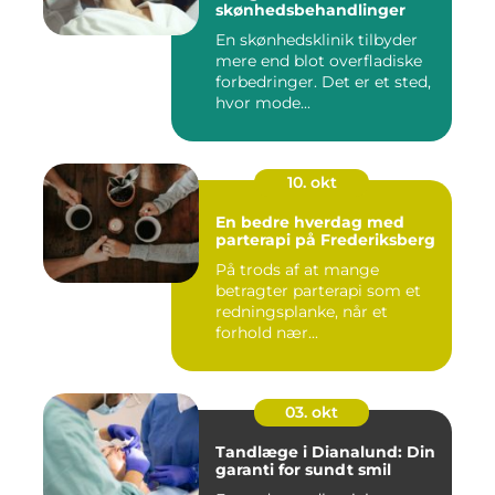
skønhedsbehandlinger
En skønhedsklinik tilbyder
mere end blot overfladiske
forbedringer. Det er et sted,
hvor mode...
10. okt
En bedre hverdag med
parterapi på Frederiksberg
På trods af at mange
betragter parterapi som et
redningsplanke, når et
forhold nær...
03. okt
Tandlæge i Dianalund: Din
garanti for sundt smil