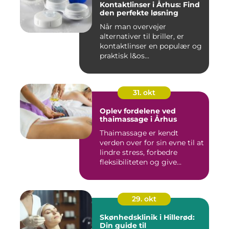
Kontaktlinser i Århus: Find
den perfekte løsning
Når man overvejer
alternativer til briller, er
kontaktlinser en populær og
praktisk l&os...
31. okt
Oplev fordelene ved
thaimassage i Århus
Thaimassage er kendt
verden over for sin evne til at
lindre stress, forbedre
fleksibiliteten og give...
29. okt
Skønhedsklinik i Hillerød:
Din guide til