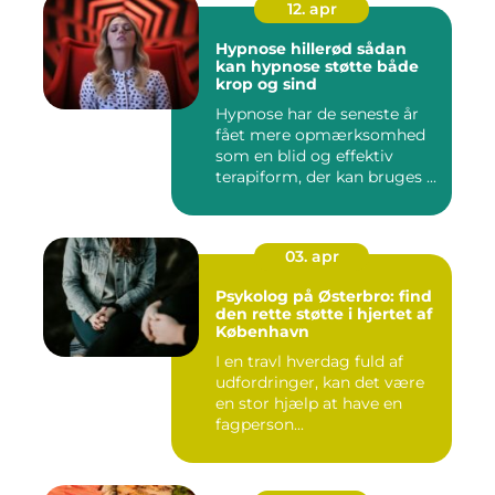
12. apr
Hypnose hillerød sådan
kan hypnose støtte både
krop og sind
Hypnose har de seneste år
fået mere opmærksomhed
som en blid og effektiv
terapiform, der kan bruges ...
03. apr
Psykolog på Østerbro: find
den rette støtte i hjertet af
København
I en travl hverdag fuld af
udfordringer, kan det være
en stor hjælp at have en
fagperson...