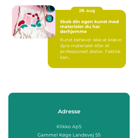
28. aug
Skab din egen kunst med
materialer du har
derhjemme
Kunst behøver ikke at kræve
dyre materialer eller et
professionelt atelier. Faktisk
kan...
Adresse