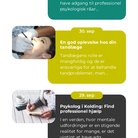
have adgang til professionel
psykologisk r&ar...
30. sep
En god oplevelse hos din
tandlæge
Tandlægens rolle er
mangfoldig og de er
ansvarlige for at behandle
tandproblemer, men
ogs&arin...
29. sep
Psykolog i Kolding: Find
professionel hjælp
I en verden, hvor mentale
udfordringer er en stigende
realitet for mange, er det
vigtigt at have adg...