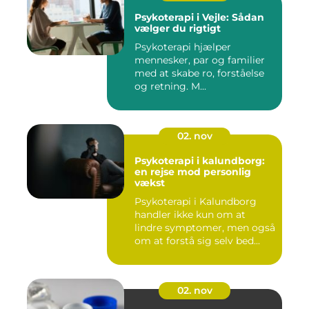
Psykoterapi i Vejle: Sådan
vælger du rigtigt
Psykoterapi hjælper
mennesker, par og familier
med at skabe ro, forståelse
og retning. M...
02. nov
Psykoterapi i kalundborg:
en rejse mod personlig
vækst
Psykoterapi i Kalundborg
handler ikke kun om at
lindre symptomer, men også
om at forstå sig selv bed...
02. nov