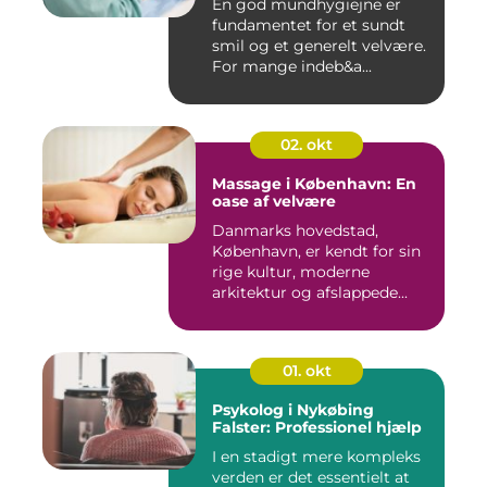
En god mundhygiejne er
fundamentet for et sundt
smil og et generelt velvære.
For mange indeb&a...
02. okt
Massage i København: En
oase af velvære
Danmarks hovedstad,
København, er kendt for sin
rige kultur, moderne
arkitektur og afslappede...
01. okt
Psykolog i Nykøbing
Falster: Professionel hjælp
I en stadigt mere kompleks
verden er det essentielt at