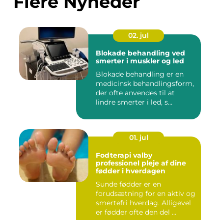
Flere Nyheder
02. jul
Blokade behandling ved
smerter i muskler og led
Blokade behandling er en
medicinsk behandlingsform,
der ofte anvendes til at
lindre smerter i led, s...
01. jul
Fodterapi valby
professionel pleje af dine
fødder i hverdagen
Sunde fødder er en
forudsætning for en aktiv og
smertefri hverdag. Alligevel
er fødder ofte den del ...