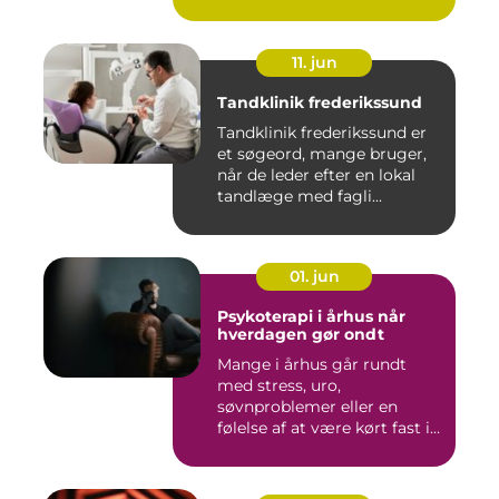
11. jun
Tandklinik frederikssund
Tandklinik frederikssund er
et søgeord, mange bruger,
når de leder efter en lokal
tandlæge med fagli...
01. jun
Psykoterapi i århus når
hverdagen gør ondt
Mange i århus går rundt
med stress, uro,
søvnproblemer eller en
følelse af at være kørt fast i
livet...