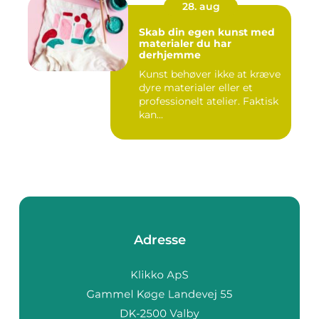
28. aug
Skab din egen kunst med
materialer du har
derhjemme
Kunst behøver ikke at kræve
dyre materialer eller et
professionelt atelier. Faktisk
kan...
Adresse