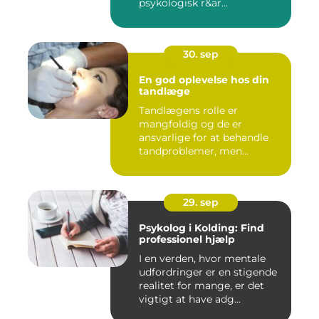
psykologisk r&ar...
30. sep
En god oplevelse hos din
tandlæge
Tandlægens rolle er
mangfoldig og de er
ansvarlige for at behandle
tandproblemer, men
ogs&arin...
29. sep
Psykolog i Kolding: Find
professionel hjælp
I en verden, hvor mentale
udfordringer er en stigende
realitet for mange, er det
vigtigt at have adg...