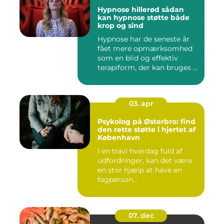
Hypnose hillerød sådan
kan hypnose støtte både
krop og sind
Hypnose har de seneste år
fået mere opmærksomhed
som en blid og effektiv
terapiform, der kan bruges ...
03. apr
Psykolog på Østerbro: find
den rette støtte i hjertet af
København
I en travl hverdag fuld af
udfordringer, kan det være
en stor hjælp at have en
fagperson...
07. dec