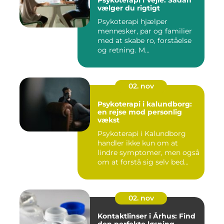
Psykoterapi i Vejle: Sådan
vælger du rigtigt
Psykoterapi hjælper
mennesker, par og familier
med at skabe ro, forståelse
og retning. M...
02. nov
Psykoterapi i kalundborg:
en rejse mod personlig
vækst
Psykoterapi i Kalundborg
handler ikke kun om at
lindre symptomer, men også
om at forstå sig selv bed...
02. nov
Kontaktlinser i Århus: Find