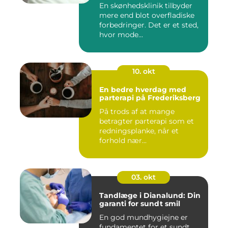
En skønhedsklinik tilbyder
mere end blot overfladiske
forbedringer. Det er et sted,
hvor mode...
10. okt
En bedre hverdag med
parterapi på Frederiksberg
På trods af at mange
betragter parterapi som et
redningsplanke, når et
forhold nær...
03. okt
Tandlæge i Dianalund: Din
garanti for sundt smil
En god mundhygiejne er
fundamentet for et sundt