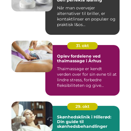
den perfekte løsning
Når man overvejer
alternativer til briller, er
kontaktlinser en populær og
praktisk l&os...
31. okt
Oplev fordelene ved
thaimassage i Århus
Thaimassage er kendt
verden over for sin evne til at
lindre stress, forbedre
fleksibiliteten og give...
29. okt
Skønhedsklinik i Hillerød:
Din guide til
skønhedsbehandlinger