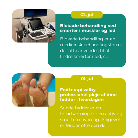
02. jul
Blokade behandling ved
smerter i muskler og led
Blokade behandling er en
medicinsk behandlingsform,
der ofte anvendes til at
lindre smerter i led, s...
01. jul
Fodterapi valby
professionel pleje af dine
fødder i hverdagen
Sunde fødder er en
forudsætning for en aktiv og
smertefri hverdag. Alligevel
er fødder ofte den del ...