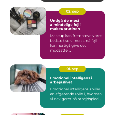
02. sep
Undgå de mest
almindelige fejl i
makeuprutinen
Makeup kan fremhæve vores
bedste træk, men små fejl
kan hurtigt give det
modsatte ...
01. sep
Emotionel intelligens i
arbejdslivet
Emotionel intelligens spiller
en afgørende rolle i, hvordan
vi navigerer på arbejdsplad...