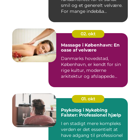
smil og et generelt velvære.
For mange indeb&a...
02. okt
Massage i København: En
oase af velvære
Danmarks hovedstad,
København, er kendt for sin
rige kultur, moderne
arkitektur og afslappede...
01. okt
Psykolog i Nykøbing
Falster: Professionel hjælp
I en stadigt mere kompleks
verden er det essentielt at
have adgang til professionel