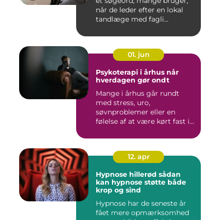
et søgeord, mange bruger,
når de leder efter en lokal
tandlæge med fagli...
01. jun
Psykoterapi i århus når
hverdagen gør ondt
Mange i århus går rundt
med stress, uro,
søvnproblemer eller en
følelse af at være kørt fast i
livet...
12. apr
Hypnose hillerød sådan
kan hypnose støtte både
krop og sind
Hypnose har de seneste år
fået mere opmærksomhed