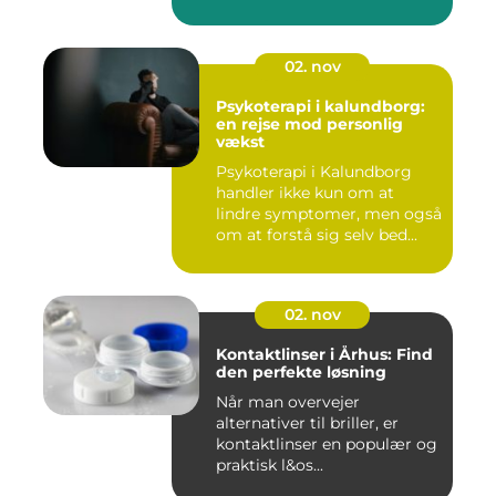
02. nov
Psykoterapi i kalundborg:
en rejse mod personlig
vækst
Psykoterapi i Kalundborg
handler ikke kun om at
lindre symptomer, men også
om at forstå sig selv bed...
02. nov
Kontaktlinser i Århus: Find
den perfekte løsning
Når man overvejer
alternativer til briller, er
kontaktlinser en populær og
praktisk l&os...