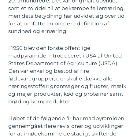
20. århundrede. Det var originalt udviklet
som et middel til at bekæmpe fejlernæring,
men dets betydning har udvidet sig over tid
for at omfatte en bredere definition af
sundhed og ernæring.
I 1956 blev den første offentlige
madpyramide introduceret i USA af United
States Department of Agriculture (USDA).
Den var enkel og bestod af fire
fødevaregrupper, der skulle dække alle
næringsstoffer: grøntsager og frugter, mælk
og mejeriprodukter, kød og proteiner samt
brød og kornprodukter.
I løbet af de følgende år har madpyramiden
gennemgået flere revisioner og udviklinger
for at imødekomme de stadigt skiftende