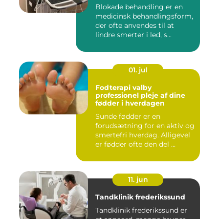
Blokade behandling er en
medicinsk behandlingsform,
der ofte anvendes til at
lindre smerter i led, s...
01. jul
Fodterapi valby
professionel pleje af dine
fødder i hverdagen
Sunde fødder er en
forudsætning for en aktiv og
smertefri hverdag. Alligevel
er fødder ofte den del ...
11. jun
Tandklinik frederikssund
Tandklinik frederikssund er