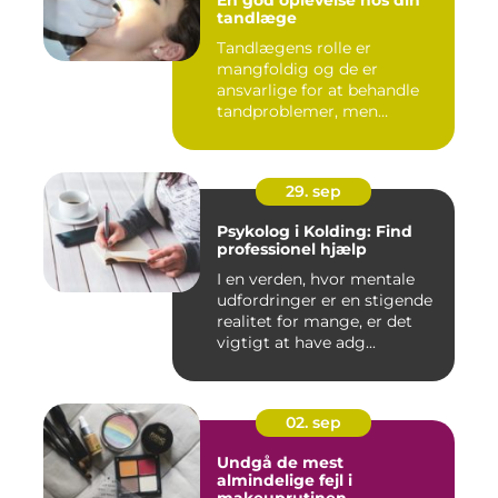
tandlæge
Tandlægens rolle er
mangfoldig og de er
ansvarlige for at behandle
tandproblemer, men
ogs&arin...
29. sep
Psykolog i Kolding: Find
professionel hjælp
I en verden, hvor mentale
udfordringer er en stigende
realitet for mange, er det
vigtigt at have adg...
02. sep
Undgå de mest
almindelige fejl i
makeuprutinen