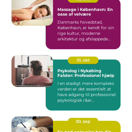
Massage i København: En
oase af velvære
Danmarks hovedstad,
København, er kendt for sin
rige kultur, moderne
arkitektur og afslappede...
01. okt
Psykolog i Nykøbing
Falster: Professionel hjælp
I en stadigt mere kompleks
verden er det essentielt at
have adgang til professionel
psykologisk r&ar...
30. sep
En god oplevelse hos din