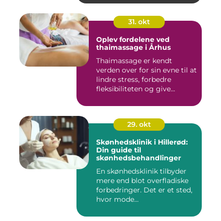
31. okt
Oplev fordelene ved
thaimassage i Århus
Thaimassage er kendt
verden over for sin evne til at
lindre stress, forbedre
fleksibiliteten og give...
29. okt
Skønhedsklinik i Hillerød:
Din guide til
skønhedsbehandlinger
En skønhedsklinik tilbyder
mere end blot overfladiske
forbedringer. Det er et sted,
hvor mode...