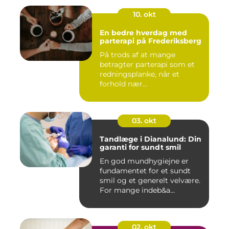
10. okt
En bedre hverdag med
parterapi på Frederiksberg
På trods af at mange
betragter parterapi som et
redningsplanke, når et
forhold nær...
03. okt
Tandlæge i Dianalund: Din
garanti for sundt smil
En god mundhygiejne er
fundamentet for et sundt
smil og et generelt velvære.
For mange indeb&a...
02. okt