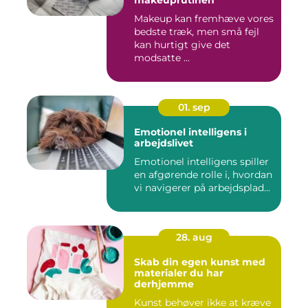
Makeup kan fremhæve vores
bedste træk, men små fejl
kan hurtigt give det
modsatte ...
01. sep
Emotionel intelligens i
arbejdslivet
Emotionel intelligens spiller
en afgørende rolle i, hvordan
vi navigerer på arbejdsplad...
28. aug
Skab din egen kunst med
materialer du har
derhjemme
Kunst behøver ikke at kræve