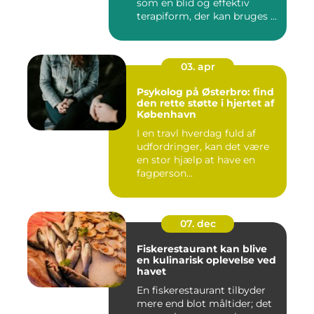
som en blid og effektiv
terapiform, der kan bruges ...
03. apr
Psykolog på Østerbro: find
den rette støtte i hjertet af
København
I en travl hverdag fuld af
udfordringer, kan det være
en stor hjælp at have en
fagperson...
07. dec
Fiskerestaurant kan blive
en kulinarisk oplevelse ved
havet
En fiskerestaurant tilbyder
mere end blot måltider; det