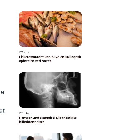
07. dec
Fiskerestaurant kan blive en kulinarisk
oplevelse ved havet
re
et
02. dec
Røntgenundersøgelse: Diagnostiske
billeddannelser