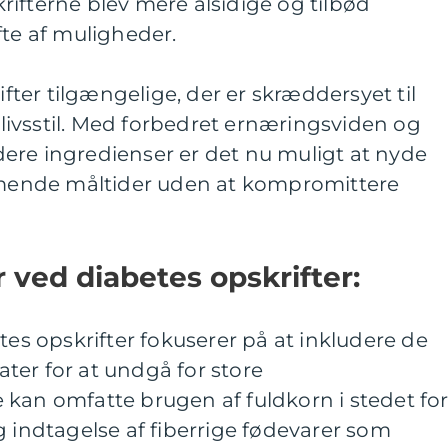
ifterne blev mere alsidige og tilbød
fte af muligheder.
rifter tilgængelige, der er skræddersyet til
g livsstil. Med forbedret ernæringsviden og
ere ingredienser er det nu muligt at nyde
ende måltider uden at kompromittere
 ved diabetes opskrifter:
tes opskrifter fokuserer på at inkludere de
ter for at undgå for store
kan omfatte brugen af fuldkorn i stedet fo
g indtagelse af fiberrige fødevarer som