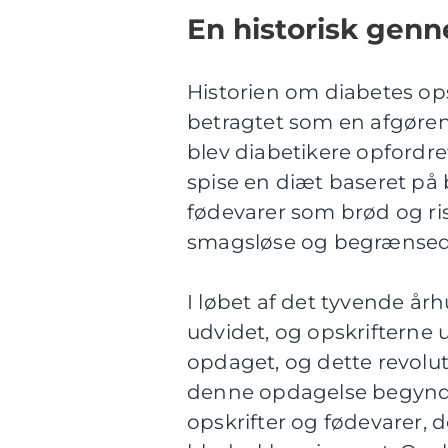
En historisk genn
Historien om diabetes opsk
betragtet som en afgøren
blev diabetikere opfordre
spise en diæt baseret p
fødevarer som brød og ris.
smagsløse og begrænsede 
I løbet af det tyvende å
udvidet, og opskrifterne u
opdaget, og dette revolu
denne opdagelse begyndt
opskrifter og fødevarer, 