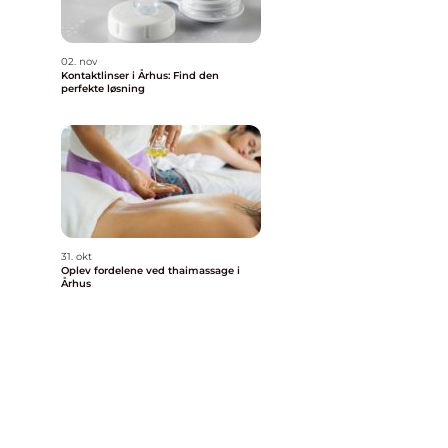
02. nov
Kontaktlinser i Århus: Find den
perfekte løsning
31. okt
Oplev fordelene ved thaimassage i
Århus
r