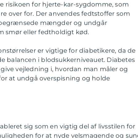
ere risikoen for hjerte-kar-sygdomme, som
re over for. Der anvendes fedtstoffer som
o i begrænsede mængder og undgår
 smør eller fedtholdigt kød.
onstørrelser er vigtige for diabetikere, da de
e balancen i blodsukkerniveauet. Diabetes
t give vejledning i, hvordan man måler og
or at undgå overspisning og holde
bleret sig som en vigtig del af livsstilen for
 muligheden for at nyde velsmagende og su