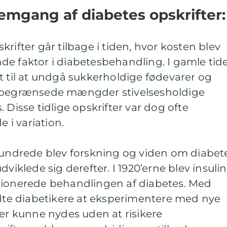
emgang af diabetes opskrifter:
rifter går tilbage i tiden, hvor kosten blev
de faktor i diabetesbehandling. I gamle tid
t til at undgå sukkerholdige fødevarer og
å begrænsede mængder stivelsesholdige
 Disse tidlige opskrifter var dog ofte
i variation.
rhundrede blev forskning og viden om diabet
dviklede sig derefter. I 1920’erne blev insulin
tionerede behandlingen af diabetes. Med
e diabetikere at eksperimentere med nye
der kunne nydes uden at risikere