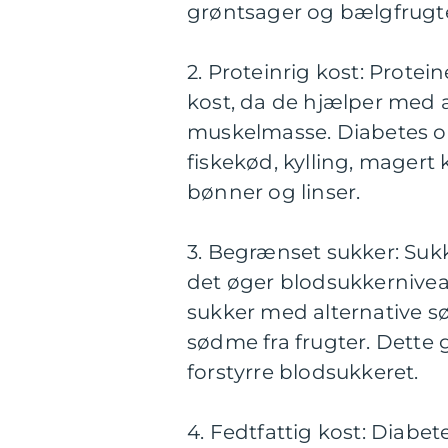
grøntsager og bælgfrugte
2. Proteinrig kost: Protein
kost, da de hjælper med a
muskelmasse. Diabetes ops
fiskekød, kylling, magert
bønner og linser.
3. Begrænset sukker: Sukk
det øger blodsukkerniveau
sukker med alternative sø
sødme fra frugter. Dette
forstyrre blodsukkeret.
4. Fedtfattig kost: Diabet