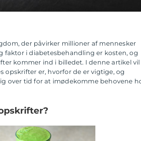
ygdom, der påvirker millioner af mennesker
ig faktor i diabetesbehandling er kosten, og
ter kommer ind i billedet. I denne artikel vil 
 opskrifter er, hvorfor de er vigtige, og
sig over tid for at imødekomme behovene h
opskrifter?