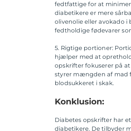
fedtfattige for at minim
diabetikere er mere sårba
olivenolie eller avokad
fedtholdige fødevarer som
5. Rigtige portioner: Porti
hjælper med at oprethold
opskrifter fokuserer på a
styrer mængden af mad f
blodsukkeret i skak.
Konklusion:
Diabetes opskrifter har eta
diabetikere. De tilbyder