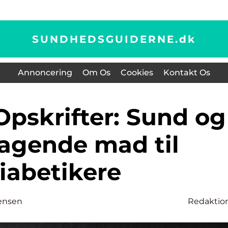
SUNDHEDSGUIDERNE.
dk
Annoncering
Om Os
Cookies
Kontakt Os
agende mad til
iabetikere
ensen
Redaktio