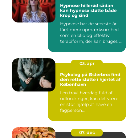
Hypnose hillerød sådan
kan hypnose støtte både
krop og sind
Hypnose har de seneste år
fået mere opmærksomhed
som en blid og effektiv
terapiform, der kan bruges ...
03. apr
Psykolog på Østerbro: find
den rette støtte i hjertet af
København
I en travl hverdag fuld af
udfordringer, kan det være
en stor hjælp at have en
fagperson...
07. dec