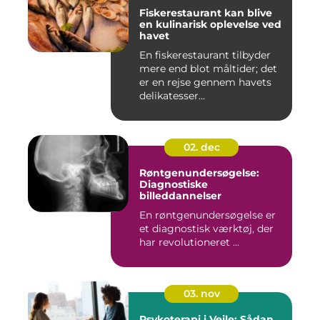
Fiskerestaurant kan blive
en kulinarisk oplevelse ved
havet
En fiskerestaurant tilbyder
mere end blot måltider; det
er en rejse gennem havets
delikatesser...
02. dec
Røntgenundersøgelse:
Diagnostiske
billeddannelser
En røntgenundersøgelse er
et diagnostisk værktøj, der
har revolutioneret ...
03. nov
Psykoterapi i Vejle: Sådan