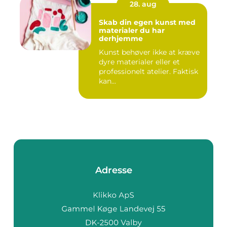
28. aug
Skab din egen kunst med
materialer du har
derhjemme
Kunst behøver ikke at kræve
dyre materialer eller et
professionelt atelier. Faktisk
kan...
Adresse