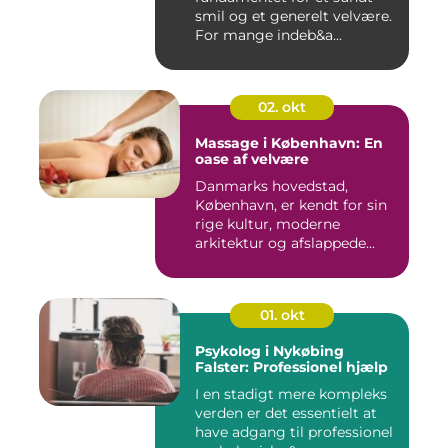
smil og et generelt velvære.
For mange indeb&a...
02. okt
Massage i København: En
oase af velvære
Danmarks hovedstad,
København, er kendt for sin
rige kultur, moderne
arkitektur og afslappede...
01. okt
Psykolog i Nykøbing
Falster: Professionel hjælp
I en stadigt mere kompleks
verden er det essentielt at
have adgang til professionel