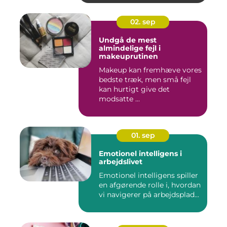
02. sep
Undgå de mest
almindelige fejl i
makeuprutinen
Makeup kan fremhæve vores
bedste træk, men små fejl
kan hurtigt give det
modsatte ...
01. sep
Emotionel intelligens i
arbejdslivet
Emotionel intelligens spiller
en afgørende rolle i, hvordan
vi navigerer på arbejdsplad...