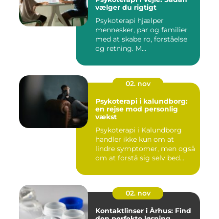
vælger du rigtigt
Psykoterapi hjælper
mennesker, par og familier
med at skabe ro, forståelse
og retning. M...
02. nov
Psykoterapi i kalundborg:
en rejse mod personlig
vækst
Psykoterapi i Kalundborg
handler ikke kun om at
lindre symptomer, men også
om at forstå sig selv bed...
02. nov
Kontaktlinser i Århus: Find
den perfekte løsning