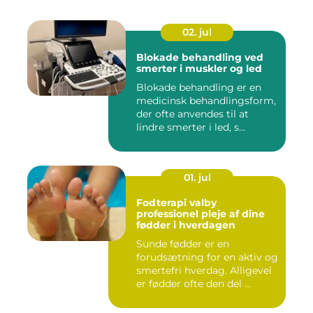
02. jul
Blokade behandling ved
smerter i muskler og led
Blokade behandling er en
medicinsk behandlingsform,
der ofte anvendes til at
lindre smerter i led, s...
01. jul
Fodterapi valby
professionel pleje af dine
fødder i hverdagen
Sunde fødder er en
forudsætning for en aktiv og
smertefri hverdag. Alligevel
er fødder ofte den del ...