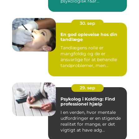
psykologisk r&ar...
30. sep
En god oplevelse hos din
tandlæge
Tandlægens rolle er
mangfoldig og de er
ansvarlige for at behandle
tandproblemer, men
ogs&arin...
29. sep
Psykolog i Kolding: Find
professionel hjælp
I en verden, hvor mentale
udfordringer er en stigende
realitet for mange, er det
vigtigt at have adg...