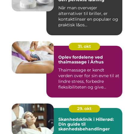
Når man overvejer
alternativer til briller, er
kontaktlinser en populær og
praktisk l&os...
31. okt
Oplev fordelene ved
thaimassage i Århus
Thaimassage er kendt
verden over for sin evne til at
lindre stress, forbedre
fleksibiliteten og give...
29. okt
Skønhedsklinik i Hillerød:
Din guide til
skønhedsbehandlinger