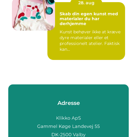
28. aug
Skab din egen kunst med
materialer du har
derhjemme
Kunst behøver ikke at kræve
dyre materialer eller et
professionelt atelier. Faktisk
kan...
Adresse