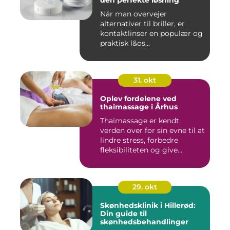
den perfekte løsning
Når man overvejer
alternativer til briller, er
kontaktlinser en populær og
praktisk l&os...
31. okt
Oplev fordelene ved
thaimassage i Århus
Thaimassage er kendt
verden over for sin evne til at
lindre stress, forbedre
fleksibiliteten og give...
29. okt
Skønhedsklinik i Hillerød:
Din guide til
skønhedsbehandlinger