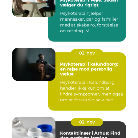
Psykoterapi i Vejle: Sådan
vælger du rigtigt
Psykoterapi hjælper
mennesker, par og familier
med at skabe ro, forståelse
og retning. M...
02. nov
Psykoterapi i kalundborg:
en rejse mod personlig
vækst
Psykoterapi i Kalundborg
handler ikke kun om at
lindre symptomer, men også
om at forstå sig selv bed...
02. nov
Kontaktlinser i Århus: Find