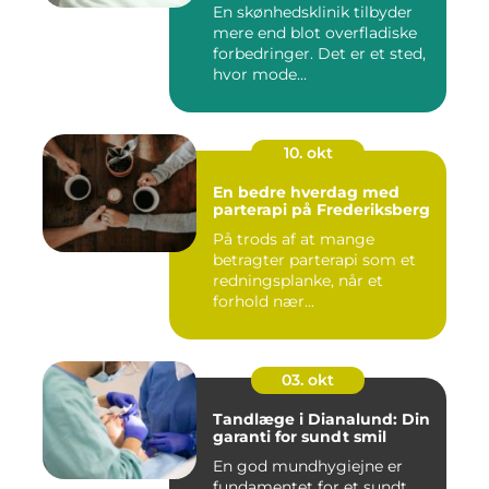
En skønhedsklinik tilbyder
mere end blot overfladiske
forbedringer. Det er et sted,
hvor mode...
10. okt
En bedre hverdag med
parterapi på Frederiksberg
På trods af at mange
betragter parterapi som et
redningsplanke, når et
forhold nær...
03. okt
Tandlæge i Dianalund: Din
garanti for sundt smil
En god mundhygiejne er
fundamentet for et sundt