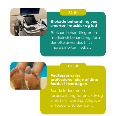
02. jul
Blokade behandling ved
smerter i muskler og led
Blokade behandling er en
medicinsk behandlingsform,
der ofte anvendes til at
lindre smerter i led, s...
01. jul
Fodterapi valby
professionel pleje af dine
fødder i hverdagen
Sunde fødder er en
forudsætning for en aktiv og
smertefri hverdag. Alligevel
er fødder ofte den del ...