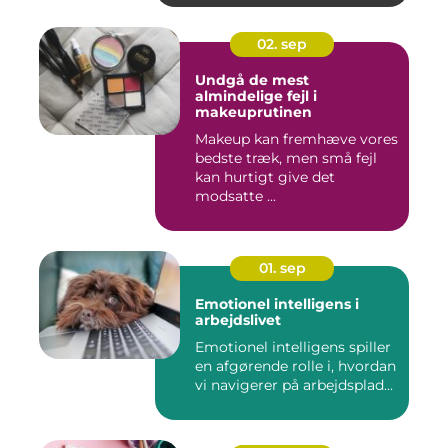
02. sep
Undgå de mest
almindelige fejl i
makeuprutinen
Makeup kan fremhæve vores
bedste træk, men små fejl
kan hurtigt give det
modsatte ...
01. sep
Emotionel intelligens i
arbejdslivet
Emotionel intelligens spiller
en afgørende rolle i, hvordan
vi navigerer på arbejdsplad...