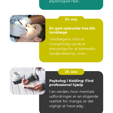
psykologisk r&ar...
30. sep
En god oplevelse hos din
tandlæge
Tandlægens rolle er
mangfoldig og de er
ansvarlige for at behandle
tandproblemer, men
ogs&arin...
29. sep
Psykolog i Kolding: Find
professionel hjælp
I en verden, hvor mentale
udfordringer er en stigende
realitet for mange, er det
vigtigt at have adg...