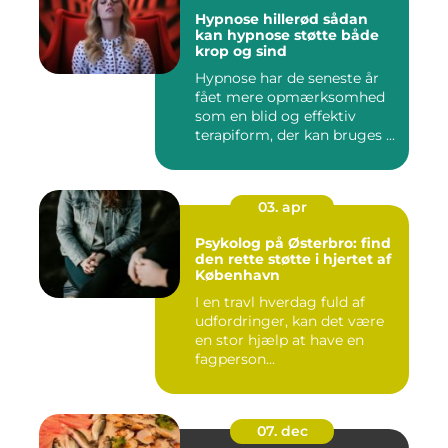
Hypnose hillerød sådan
kan hypnose støtte både
krop og sind
Hypnose har de seneste år
fået mere opmærksomhed
som en blid og effektiv
terapiform, der kan bruges ...
03. apr
Psykolog på Østerbro: find
den rette støtte i hjertet af
København
I en travl hverdag fuld af
udfordringer, kan det være
en stor hjælp at have en
fagperson...
07. dec