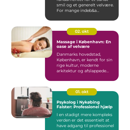
smil og et generelt velvære.
For mange indeb&a...
02. okt
Massage i København: En
oase af velvære
Danmarks hovedstad,
København, er kendt for sin
rige kultur, moderne
arkitektur og afslappede...
01. okt
Psykolog i Nykøbing
Falster: Professionel hjælp
I en stadigt mere kompleks
verden er det essentielt at
have adgang til professionel