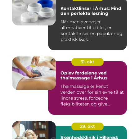
Kontaktlinser i Århus: Find
den perfekte løsning
Når man overvejer
alternativer til briller, er
kontaktlinser en populær og
praktisk l&os...
31. okt
Oplev fordelene ved
thaimassage i Århus
Thaimassage er kendt
verden over for sin evne til at
lindre stress, forbedre
fleksibiliteten og give...
29. okt
Skønhedsklinik i Hillerød: