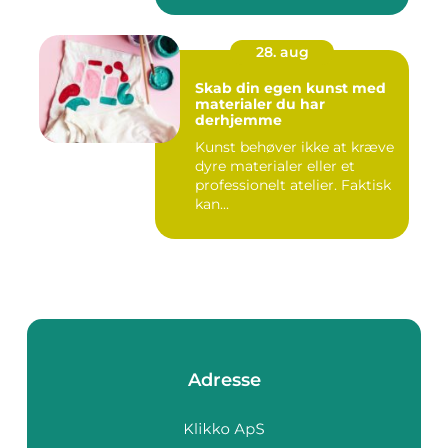
28. aug
Skab din egen kunst med
materialer du har
derhjemme
Kunst behøver ikke at kræve
dyre materialer eller et
professionelt atelier. Faktisk
kan...
Adresse