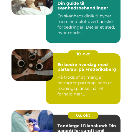
Din guide til
skønhedsbehandlinger
En skønhedsklinik tilbyder
mere end blot overfladiske
forbedringer. Det er et sted,
hvor mode...
10. okt
En bedre hverdag med
parterapi på Frederiksberg
På trods af at mange
betragter parterapi som et
redningsplanke, når et
forhold nær...
03. okt
Tandlæge i Dianalund: Din
garanti for sundt smil