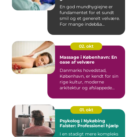
En god mundhygiejne er
fundamentet for et sundt
smil og et generelt velvære.
For mange indeb&a...
02. okt
Massage i København: En
oase af velvære
Danmarks hovedstad,
København, er kendt for sin
rige kultur, moderne
arkitektur og afslappede...
01. okt
Psykolog i Nykøbing
Falster: Professionel hjælp
I en stadigt mere kompleks