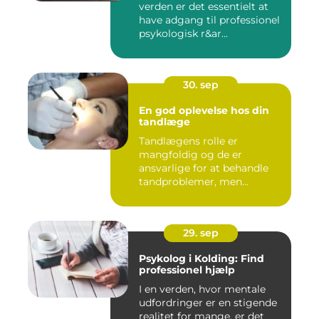
verden er det essentielt at
have adgang til professionel
psykologisk r&ar...
30. sep
En god oplevelse hos din
tandlæge
Tandlægens rolle er
mangfoldig og de er
ansvarlige for at behandle
tandproblemer, men
ogs&arin...
29. sep
Psykolog i Kolding: Find
professionel hjælp
I en verden, hvor mentale
udfordringer er en stigende
realitet for mange, er det