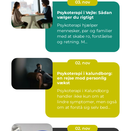
03. nov
Psykoterapi i Vejle: Sådan
vælger du rigtigt
Psykoterapi hjælper
mennesker, par og familier
med at skabe ro, forståelse
og retning. M...
02. nov
Psykoterapi i kalundborg:
en rejse mod personlig
vækst
Psykoterapi i Kalundborg
handler ikke kun om at
lindre symptomer, men også
om at forstå sig selv bed...
02. nov