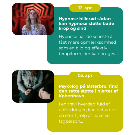
12. apr
Hypnose hillerød sådan
kan hypnose støtte både
krop og sind
Hypnose har de seneste år
fået mere opmærksomhed
som en blid og effektiv
terapiform, der kan bruges ...
03. apr
Psykolog på Østerbro: find
den rette støtte i hjertet af
København
I en travl hverdag fuld af
udfordringer, kan det være
en stor hjælp at have en
fagperson...