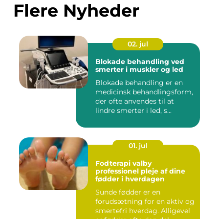
Flere Nyheder
02. jul
Blokade behandling ved
smerter i muskler og led
Blokade behandling er en
medicinsk behandlingsform,
der ofte anvendes til at
lindre smerter i led, s...
01. jul
Fodterapi valby
professionel pleje af dine
fødder i hverdagen
Sunde fødder er en
forudsætning for en aktiv og
smertefri hverdag. Alligevel