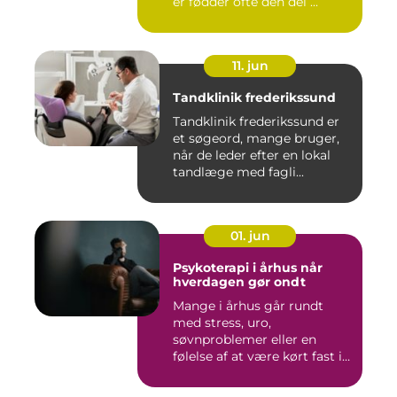
er fødder ofte den del ...
11. jun
Tandklinik frederikssund
Tandklinik frederikssund er
et søgeord, mange bruger,
når de leder efter en lokal
tandlæge med fagli...
01. jun
Psykoterapi i århus når
hverdagen gør ondt
Mange i århus går rundt
med stress, uro,
søvnproblemer eller en
følelse af at være kørt fast i
livet...