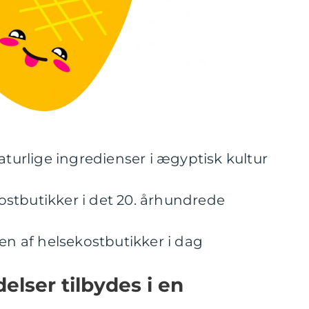
aturlige ingredienser i ægyptisk kultur
stbutikker i det 20. århundrede
ten af helsekostbutikker i dag
elser tilbydes i en