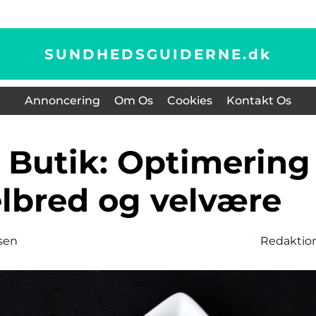
SUNDHEDSGUIDERNE.
dk
Annoncering
Om Os
Cookies
Kontakt Os
elbred og velvære
sen
Redaktio