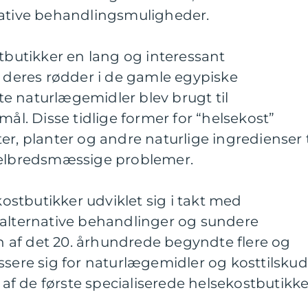
native behandlingsmuligheder.
stbutikker en lang og interessant
r deres rødder i de gamle egypiske
rste naturlægemidler blev brugt til
. Disse tidlige former for “helsekost”
er, planter og andre naturlige ingredienser t
helbredsmæssige problemer.
stbutikker udviklet sig i takt med
 alternative behandlinger og sundere
sen af det 20. århundrede begyndte flere og
ssere sig for naturlægemidler og kosttilskud
n af de første specialiserede helsekostbutikke