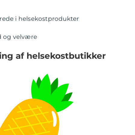
serede i helsekostprodukter
d og velvære
ling af helsekostbutikker