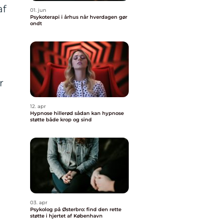
af
01. jun
Psykoterapi i århus når hverdagen gør
ondt
r
12. apr
Hypnose hillerød sådan kan hypnose
støtte både krop og sind
03. apr
Psykolog på Østerbro: find den rette
støtte i hjertet af København