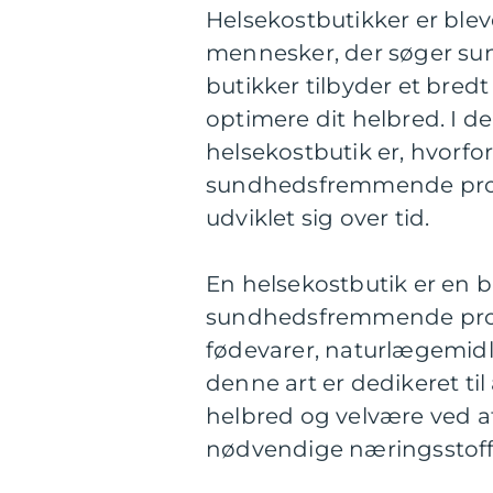
Helsekostbutikker er bleve
mennesker, der søger sund
butikker tilbyder et bred
optimere dit helbred. I de
helsekostbutik er, hvorfor
sundhedsfremmende prod
udviklet sig over tid.
En helsekostbutik er en but
sundhedsfremmende produ
fødevarer, naturlægemidle
denne art er dedikeret ti
helbred og velvære ved at
nødvendige næringsstoffe