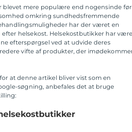
er blevet mere populære end nogensinde før
somhed omkring sundhedsfremmende
behandlingsmuligheder har der været en
n efter helsekost. Helsekostbutikker har vær
enne efterspørgsel ved at udvide deres
bredere vifte af produkter, der imødekomme
or at denne artikel bliver vist som en
oogle-søgning, anbefales det at bruge
lling:
l helsekostbutikker