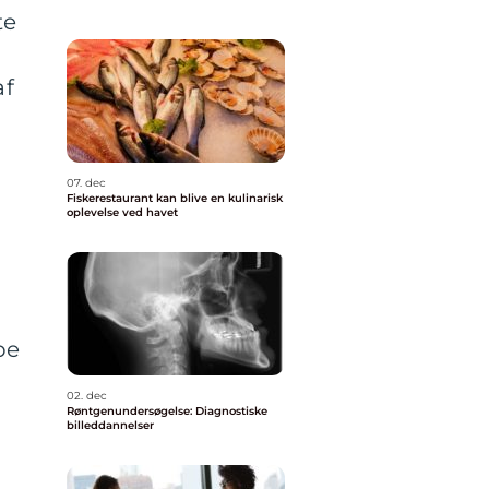
te
af
07. dec
Fiskerestaurant kan blive en kulinarisk
oplevelse ved havet
pe
02. dec
Røntgenundersøgelse: Diagnostiske
billeddannelser