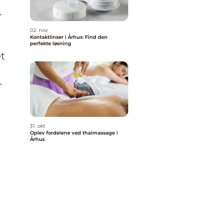
.
02. nov
Kontaktlinser i Århus: Find den
perfekte løsning
et
r
31. okt
Oplev fordelene ved thaimassage i
Århus