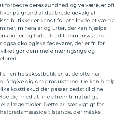
i at forbedre deres sundhed og velvære, er of
tikker på grund af det brede udvalg af
isse butikker er kendt for at tilbyde et væld 
aminer, mineraler og urter, der kan hjælpe
unktioner og forbedre dit immunsystem.
 også økologiske fødevarer, der er fri for
, hvilket gør dem mere næringsrige og
elbred.
le i en helsekostbutik er, at de ofte har
an rådgive dig om produkterne. De kan hjæl
ilke kosttilskud der passer bedst til dine
lpe dig med at finde frem til naturlige
nelle lægemidler. Dette er især vigtigt for
 helbredsmæssige tilstande, der måske