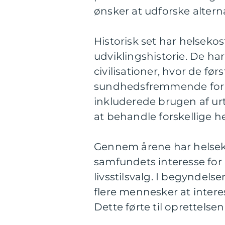
ønsker at udforske alter
Historisk set har helseko
udviklingshistorie. De ha
civilisationer, hvor de fø
sundhedsfremmende formål
inkluderede brugen af urt
at behandle forskellige 
Gennem årene har helseko
samfundets interesse for
livsstilsvalg. I begyndel
flere mennesker at intere
Dette førte til oprettelse