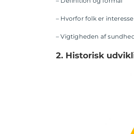
– Definition og formål
– Hvorfor folk er interes
– Vigtigheden af sundhe
2. Historisk udvik