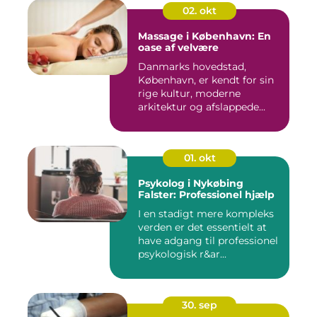
02. okt
Massage i København: En
oase af velvære
Danmarks hovedstad,
København, er kendt for sin
rige kultur, moderne
arkitektur og afslappede...
01. okt
Psykolog i Nykøbing
Falster: Professionel hjælp
I en stadigt mere kompleks
verden er det essentielt at
have adgang til professionel
psykologisk r&ar...
30. sep