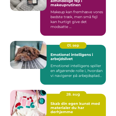
almindelige fejl i
makeuprutinen
Makeup kan fremhæve vores
bedste træk, men små fejl
kan hurtigt give det
modsatte ...
01. sep
Emotionel intelligens i
arbejdslivet
Emotionel intelligens spiller
en afgørende rolle i, hvordan
vi navigerer på arbejdsplad...
28. aug
Skab din egen kunst med
materialer du har
derhjemme