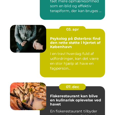
fået mere opmærksomhed
som en blid og effektiv
terapiform, der kan bruges ...
03. apr
Psykolog på Østerbro: find
den rette støtte i hjertet af
København
I en travl hverdag fuld af
udfordringer, kan det være
en stor hjælp at have en
fagperson...
07. dec
Fiskerestaurant kan blive
en kulinarisk oplevelse ved
havet
En fiskerestaurant tilbyder