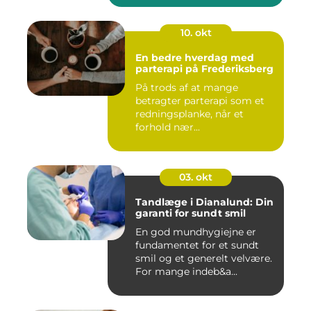
10. okt
En bedre hverdag med
parterapi på Frederiksberg
På trods af at mange
betragter parterapi som et
redningsplanke, når et
forhold nær...
03. okt
Tandlæge i Dianalund: Din
garanti for sundt smil
En god mundhygiejne er
fundamentet for et sundt
smil og et generelt velvære.
For mange indeb&a...