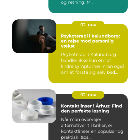
og retning. M...
02. nov
Psykoterapi i kalundborg:
en rejse mod personlig
vækst
Psykoterapi i Kalundborg
handler ikke kun om at
lindre symptomer, men også
om at forstå sig selv bed...
02. nov
Kontaktlinser i Århus: Find
den perfekte løsning
Når man overvejer
alternativer til briller, er
kontaktlinser en populær og
praktisk l&os...