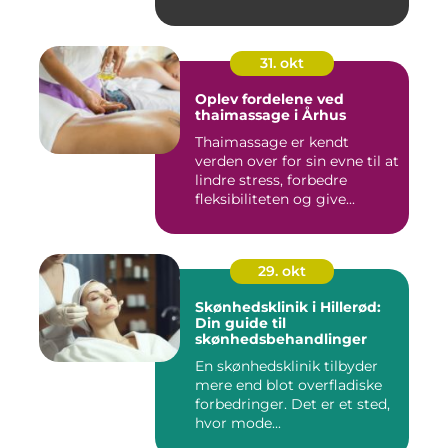
31. okt
Oplev fordelene ved
thaimassage i Århus
Thaimassage er kendt
verden over for sin evne til at
lindre stress, forbedre
fleksibiliteten og give...
29. okt
Skønhedsklinik i Hillerød:
Din guide til
skønhedsbehandlinger
En skønhedsklinik tilbyder
mere end blot overfladiske
forbedringer. Det er et sted,
hvor mode...