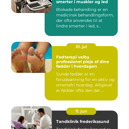
smerter i muskler og led
Blokade behandling er en
medicinsk behandlingsform,
der ofte anvendes til at
lindre smerter i led, s...
01. jul
Fodterapi valby
professionel pleje af dine
fødder i hverdagen
Sunde fødder er en
forudsætning for en aktiv og
smertefri hverdag. Alligevel
er fødder ofte den del ...
11. jun
Tandklinik frederikssund