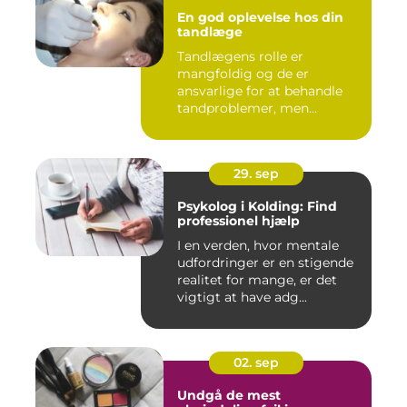
En god oplevelse hos din
tandlæge
Tandlægens rolle er
mangfoldig og de er
ansvarlige for at behandle
tandproblemer, men
ogs&arin...
29. sep
Psykolog i Kolding: Find
professionel hjælp
I en verden, hvor mentale
udfordringer er en stigende
realitet for mange, er det
vigtigt at have adg...
02. sep
Undgå de mest