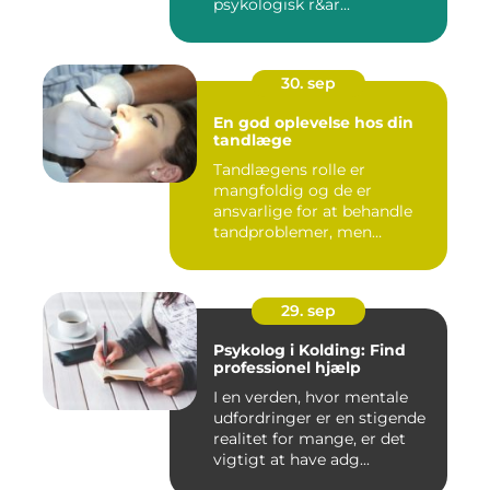
psykologisk r&ar...
30. sep
En god oplevelse hos din
tandlæge
Tandlægens rolle er
mangfoldig og de er
ansvarlige for at behandle
tandproblemer, men
ogs&arin...
29. sep
Psykolog i Kolding: Find
professionel hjælp
I en verden, hvor mentale
udfordringer er en stigende
realitet for mange, er det
vigtigt at have adg...