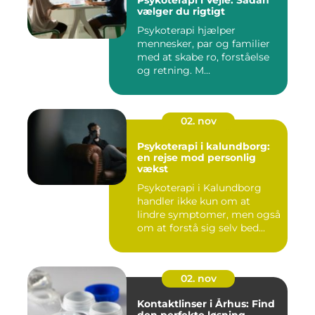
Psykoterapi i Vejle: Sådan
vælger du rigtigt
Psykoterapi hjælper
mennesker, par og familier
med at skabe ro, forståelse
og retning. M...
02. nov
Psykoterapi i kalundborg:
en rejse mod personlig
vækst
Psykoterapi i Kalundborg
handler ikke kun om at
lindre symptomer, men også
om at forstå sig selv bed...
02. nov
Kontaktlinser i Århus: Find