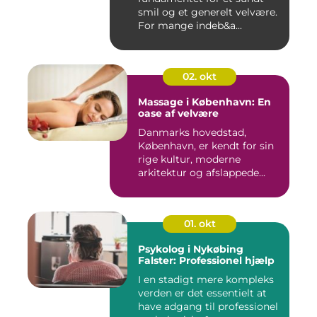
smil og et generelt velvære.
For mange indeb&a...
02. okt
Massage i København: En
oase af velvære
Danmarks hovedstad,
København, er kendt for sin
rige kultur, moderne
arkitektur og afslappede...
01. okt
Psykolog i Nykøbing
Falster: Professionel hjælp
I en stadigt mere kompleks
verden er det essentielt at
have adgang til professionel