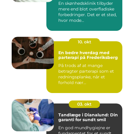
En skønhedsklinik tilbyder
mere end blot overfladiske
forbedringer. Det er et sted,
hvor mode...
10. okt
En bedre hverdag med
parterapi på Frederiksberg
På trods af at mange
betragter parterapi som et
redningsplanke, når et
forhold nær...
03. okt
Tandlæge i Dianalund: Din
garanti for sundt smil
En god mundhygiejne er
fundamentet for et sundt