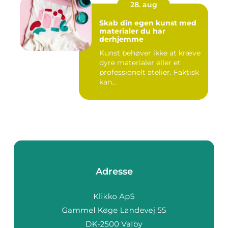
28. aug
Skab din egen kunst med
materialer du har
derhjemme
Kunst behøver ikke at kræve
dyre materialer eller et
professionelt atelier. Faktisk
kan...
Adresse