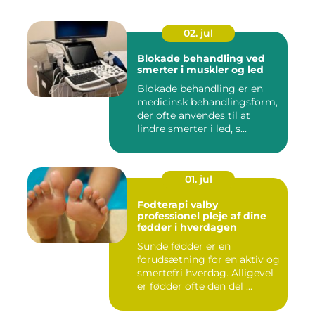
02. jul
Blokade behandling ved
smerter i muskler og led
Blokade behandling er en
medicinsk behandlingsform,
der ofte anvendes til at
lindre smerter i led, s...
01. jul
Fodterapi valby
professionel pleje af dine
fødder i hverdagen
Sunde fødder er en
forudsætning for en aktiv og
smertefri hverdag. Alligevel
er fødder ofte den del ...