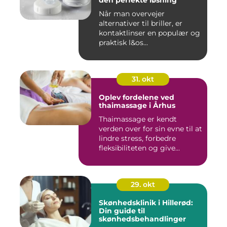
den perfekte løsning
Når man overvejer
alternativer til briller, er
kontaktlinser en populær og
praktisk l&os...
31. okt
Oplev fordelene ved
thaimassage i Århus
Thaimassage er kendt
verden over for sin evne til at
lindre stress, forbedre
fleksibiliteten og give...
29. okt
Skønhedsklinik i Hillerød:
Din guide til
skønhedsbehandlinger