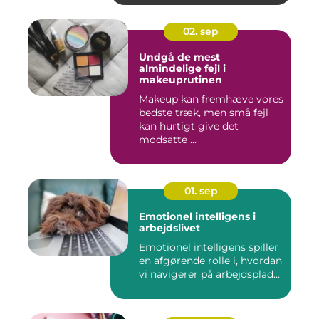
02. sep
Undgå de mest
almindelige fejl i
makeuprutinen
Makeup kan fremhæve vores
bedste træk, men små fejl
kan hurtigt give det
modsatte ...
01. sep
Emotionel intelligens i
arbejdslivet
Emotionel intelligens spiller
en afgørende rolle i, hvordan
vi navigerer på arbejdsplad...