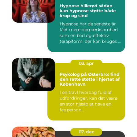
Hypnose hillerød sådan
kan hypnose støtte både
krop og sind
Hypnose har de seneste år
fået mere opmærksomhed
som en blid og effektiv
terapiform, der kan bruges ...
03. apr
Psykolog på Østerbro: find
den rette støtte i hjertet af
København
I en travl hverdag fuld af
udfordringer, kan det være
en stor hjælp at have en
fagperson...
07. dec