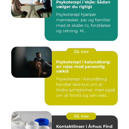
Psykoterapi i Vejle: Sådan
vælger du rigtigt
Psykoterapi hjælper
mennesker, par og familier
med at skabe ro, forståelse
og retning. M...
02. nov
Psykoterapi i kalundborg:
en rejse mod personlig
vækst
Psykoterapi i Kalundborg
handler ikke kun om at
lindre symptomer, men også
om at forstå sig selv bed...
02. nov
Kontaktlinser i Århus: Find