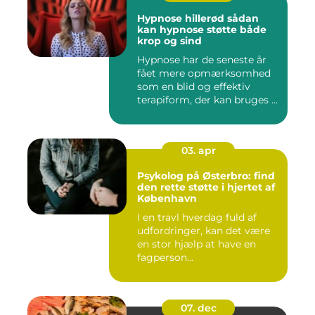
Hypnose hillerød sådan
kan hypnose støtte både
krop og sind
Hypnose har de seneste år
fået mere opmærksomhed
som en blid og effektiv
terapiform, der kan bruges ...
03. apr
Psykolog på Østerbro: find
den rette støtte i hjertet af
København
I en travl hverdag fuld af
udfordringer, kan det være
en stor hjælp at have en
fagperson...
07. dec