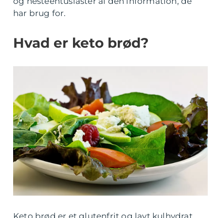
og hesteentusiaster al den information, de
har brug for.
Hvad er keto brød?
Keto brød er et glutenfrit og lavt kulhydrat