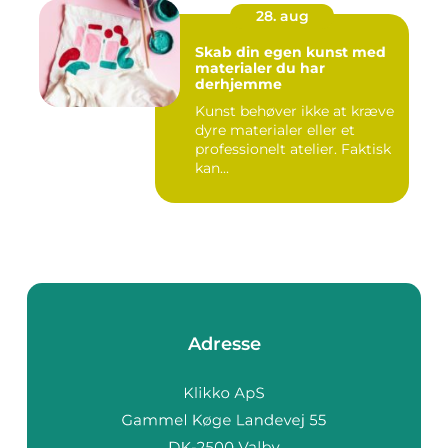
28. aug
Skab din egen kunst med
materialer du har
derhjemme
Kunst behøver ikke at kræve
dyre materialer eller et
professionelt atelier. Faktisk
kan...
Adresse