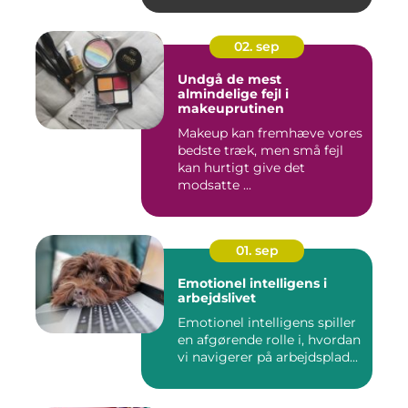
02. sep
Undgå de mest
almindelige fejl i
makeuprutinen
Makeup kan fremhæve vores
bedste træk, men små fejl
kan hurtigt give det
modsatte ...
01. sep
Emotionel intelligens i
arbejdslivet
Emotionel intelligens spiller
en afgørende rolle i, hvordan
vi navigerer på arbejdsplad...