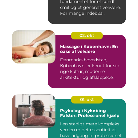
fundamentet for et sundt
smil og et generelt velvære.
For mange indeb&a...
02. okt
Massage i København: En
oase af velvære
Danmarks hovedstad,
København, er kendt for sin
rige kultur, moderne
arkitektur og afslappede...
01. okt
Psykolog i Nykøbing
Falster: Professionel hjælp
I en stadigt mere kompleks
verden er det essentielt at
have adgang til professionel