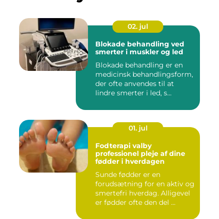
02. jul
Blokade behandling ved
smerter i muskler og led
Blokade behandling er en
medicinsk behandlingsform,
der ofte anvendes til at
lindre smerter i led, s...
01. jul
Fodterapi valby
professionel pleje af dine
fødder i hverdagen
Sunde fødder er en
forudsætning for en aktiv og
smertefri hverdag. Alligevel
er fødder ofte den del ...