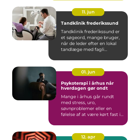
11. jun
Tandklinik frederikssund
Tandklinik frederikssund er
et søgeord, mange bruger,
når de leder efter en lokal
tandlæge med fagli...
01. jun
Psykoterapi i århus når
hverdagen gør ondt
Mange i århus går rundt
med stress, uro,
søvnproblemer eller en
følelse af at være kørt fast i
livet...
12. apr