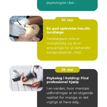
psykologisk r&ar...
30. sep
En god oplevelse hos din
tandlæge
Tandlægens rolle er
mangfoldig og de er
ansvarlige for at behandle
tandproblemer, men
ogs&arin...
29. sep
Psykolog i Kolding: Find
professionel hjælp
I en verden, hvor mentale
udfordringer er en stigende
realitet for mange, er det
vigtigt at have adg...