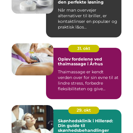
den perfekte løsning
Når man overvejer
alternativer til briller, er
kontaktlinser en populær og
praktisk l&os...
31. okt
Oplev fordelene ved
thaimassage i Århus
Thaimassage er kendt
verden over for sin evne til at
lindre stress, forbedre
fleksibiliteten og give...
29. okt
Skønhedsklinik i Hillerød:
Din guide til
skønhedsbehandlinger