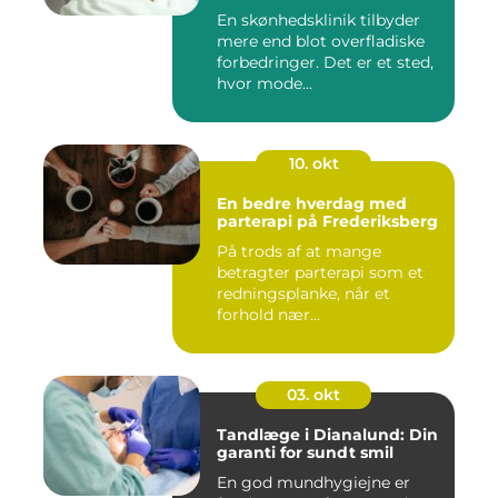
En skønhedsklinik tilbyder
mere end blot overfladiske
forbedringer. Det er et sted,
hvor mode...
10. okt
En bedre hverdag med
parterapi på Frederiksberg
På trods af at mange
betragter parterapi som et
redningsplanke, når et
forhold nær...
03. okt
Tandlæge i Dianalund: Din
garanti for sundt smil
En god mundhygiejne er