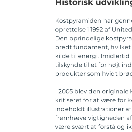
Historisk udvikli
Kostpyramiden har genn
oprettelse i 1992 af Unit
Den oprindelige kostpyram
bredt fundament, hvilke
kilde til energi. Imidlerti
tilskynde til et for højt i
produkter som hvidt brød
I 2005 blev den originale
kritiseret for at være fo
indeholdt illustrationer a
fremhæve vigtigheden af fy
være svært at forstå og i