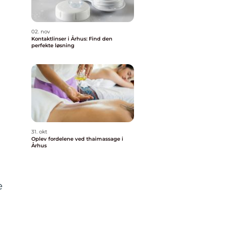
02. nov
Kontaktlinser i Århus: Find den
perfekte løsning
31. okt
Oplev fordelene ved thaimassage i
Århus
e