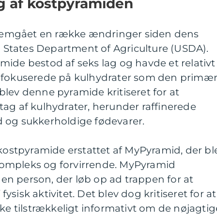
ng af kostpyramiden
emgået en række ændringer siden dens
ed States Department of Agriculture (USDA).
ide bestod af seks lag og havde et relativt
t fokuserede på kulhydrater som den primæ
d blev denne pyramide kritiseret for at
ndtag af kulhydrater, herunder raffinerede
 og sukkerholdige fødevarer.
 kostpyramide erstattet af MyPyramid, der bl
r kompleks og forvirrende. MyPyramid
f en person, der løb op ad trappen for at
sisk aktivitet. Det blev dog kritiseret for at
kke tilstrækkeligt informativt om de nøjagtig