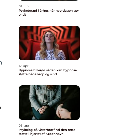
01. jun
Psykoterapi i århus når hverdagen gør
ondt
g
n
12. apr
Hypnose hillerød sådan kan hypnose
støtte både krop og sind
?
03. apr
Psykolog på Østerbro: find den rette
støtte i hjertet af København