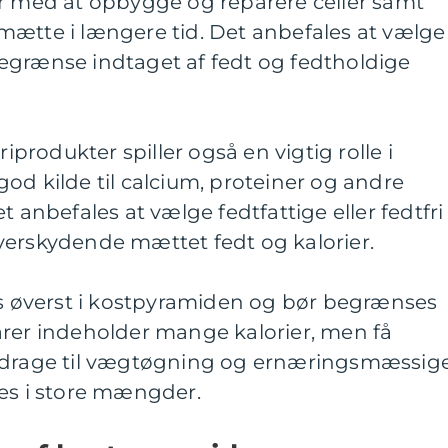
er med at opbygge og reparere celler samt
mætte i længere tid. Det anbefales at vælge
egrænse indtaget af fedt og fedtholdige
rodukter spiller også en vigtig rolle i
od kilde til calcium, proteiner og andre
t anbefales at vælge fedtfattige eller fedtfri
verskydende mættet fedt og kalorier.
es øverst i kostpyramiden og bør begrænses
arer indeholder mange kalorier, men få
bidrage til vægtøgning og ernæringsmæssig
ges i store mængder.