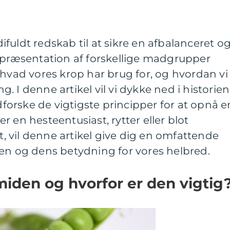
fuldt redskab til at sikre en afbalanceret o
repræsentation af forskellige madgrupper
 hvad vores krop har brug for, og hvordan vi
 I denne artikel vil vi dykke ned i historien
orske de vigtigste principper for at opnå e
 en hesteentusiast, rytter eller blot
dt, vil denne artikel give dig en omfattende
den og dens betydning for vores helbred.
iden og hvorfor er den vigtig