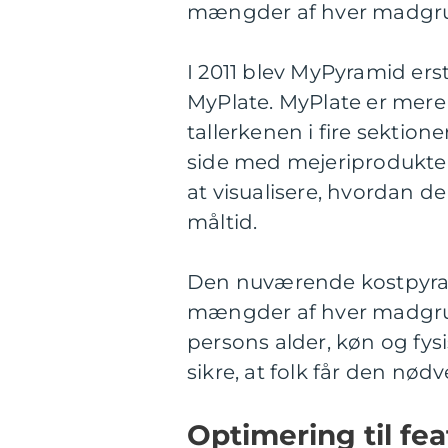
mængder af hver madgrup
I 2011 blev MyPyramid er
MyPlate. MyPlate er mere e
tallerkenen i fire sektion
side med mejeriprodukter
at visualisere, hvordan d
måltid.
Den nuværende kostpyram
mængder af hver madgrup
persons alder, køn og fys
sikre, at folk får den nød
Optimering til fe