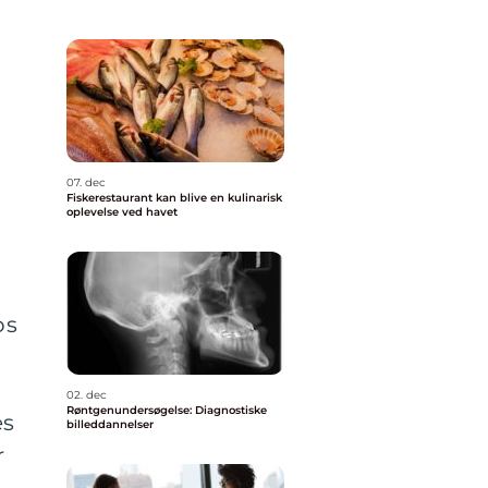
07. dec
Fiskerestaurant kan blive en kulinarisk
oplevelse ved havet
os
02. dec
Røntgenundersøgelse: Diagnostiske
es
billeddannelser
r