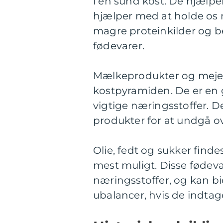
i en sund kost. De hjælp
hjælper med at holde os 
magre proteinkilder og b
fødevarer.
Mælkeprodukter og mejerip
kostpyramiden. De er en g
vigtige næringsstoffer. De
produkter for at undgå o
Olie, fedt og sukker find
mest muligt. Disse fødev
næringsstoffer, og kan 
ubalancer, hvis de indta