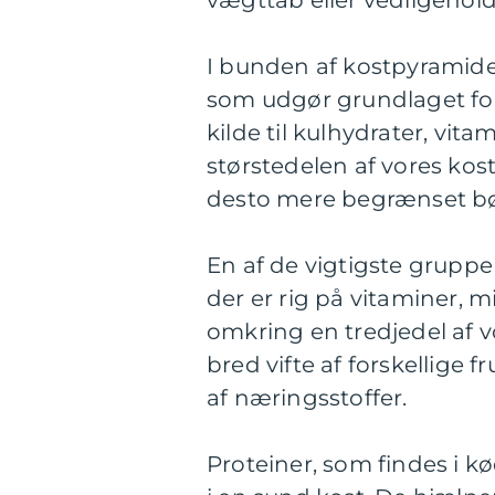
vægttab eller vedligehold
I bunden af kostpyramiden
som udgør grundlaget for 
kilde til kulhydrater, vit
størstedelen af vores kos
desto mere begrænset bør
En af de vigtigste gruppe
der er rig på vitaminer, 
omkring en tredjedel af v
bred vifte af forskellige f
af næringsstoffer.
Proteiner, som findes i kø