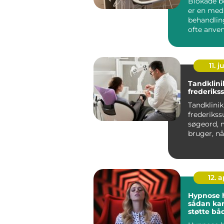
Blokade b
er en med
behandlin
ofte anven
lindre smer
s...
11. j
Tandklini
frederiks
Tandklinik
frederikss
søgeord,
bruger, nå
efter en lo
tandlæge m
12. 
Hypnose h
sådan ka
støtte bå
sind