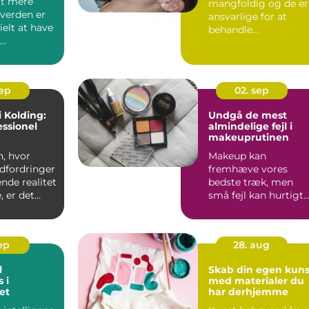
gt mere
mangfoldig og de er
verden er
ansvarlige for at
ielt at have
behandle
tandproblemer, men
el
ogs&arin...
k r&ar...
sep
02. sep
i Kolding:
Undgå de mest
essionel
almindelige fejl i
makeuprutinen
n, hvor
Makeup kan
dfordringer
fremhæve vores
ende realitet
bedste træk, men
 er det
små fejl kan hurtigt
have adg...
give det modsatte ...
sep
28. aug
l
Skab din egen kuns
 i
med materialer du
et
har derhjemme