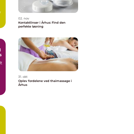
e
02. nov
g
Kontaktlinser i Århus: Find den
perfekte løsning
d
s
dt
31. okt
Oplev fordelene ved thaimassage i
Århus