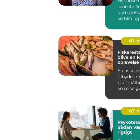
Hypnose h
seneste år
opmærks
en blid og
terapiform
bruges ...
07. 
Fiskerest
blive en k
oplevelse
En fiskere
tilbyder 
blot målti
en rejse 
havets deli
03. 
Psykoterap
Sådan væ
rigtigt