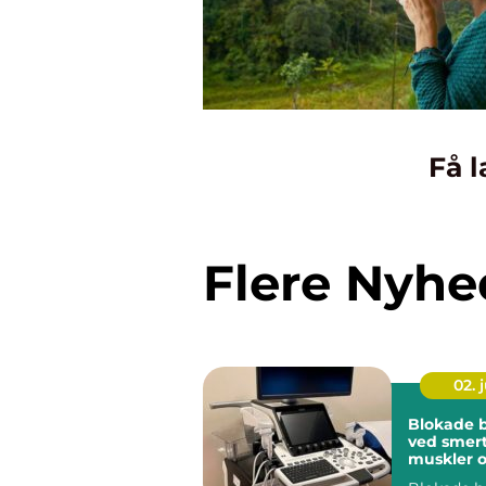
Få l
Flere Nyhe
02. j
Blokade 
ved smert
muskler o