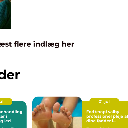
æst flere indlæg her
der
ul
01. jul
behandling
Fodterapi valby
er i
professionel pleje a
g led
dine fødder i
hverdagen