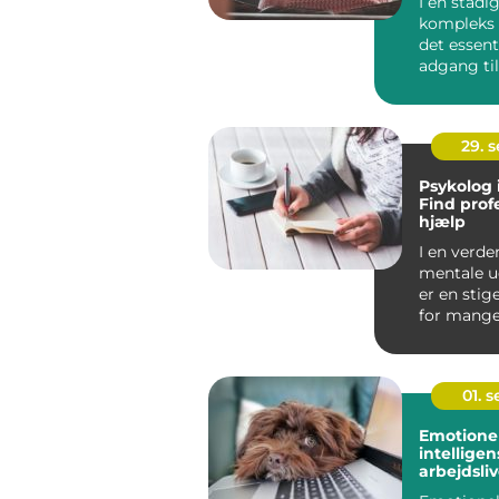
I en stadi
kompleks 
det essent
adgang til
profession
psykologis
29. 
Psykolog 
Find prof
hjælp
I en verde
mentale u
er en stig
for mange,
vigtigt at 
01. 
Emotione
intelligens
arbejdsliv