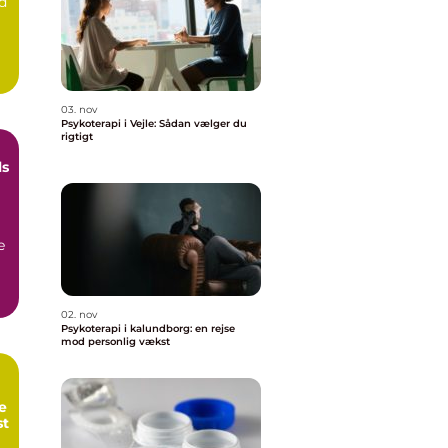
ld
03. nov
Psykoterapi i Vejle: Sådan vælger du
rigtigt
ls
e
02. nov
Psykoterapi i kalundborg: en rejse
mod personlig vækst
e
st