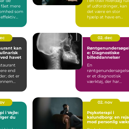
ar de
I en travl hverdag fu
 fået mere
af udfordringer, kan
omhed som
det være en stor
 effektiv
hjælp at have en
, der kan
fagperson...
dec
02. dec
aurant kan
Røntgenundersøge
ulinarisk
e: Diagnostiske
 ved havet
billeddannelser
staurant
En
mere end
røntgenundersøgels
der; det er
er et diagnostisk
gennem
værktøj, der har
katesser...
revolutioneret ...
nov
02. nov
i i Vejle:
Psykoterapi i
lger du
kalundborg: en rejs
mod personlig væk