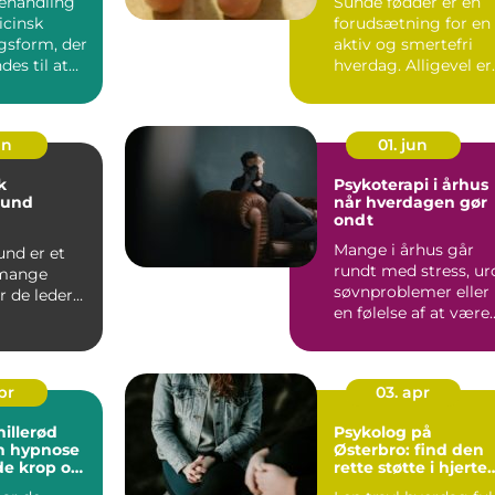
ehandling
Sunde fødder er en
icinsk
forudsætning for en
gsform, der
aktiv og smertefri
des til at
hverdag. Alligevel er
ter i led,
fødder ofte den del ...
un
01. jun
k
Psykoterapi i århus
sund
når hverdagen gør
ondt
Mange i århus går
und er et
rundt med stress, ur
 mange
søvnproblemer eller
r de leder
en følelse af at være
kal
kørt fast i livet...
ed fagli...
apr
03. apr
illerød
Psykolog på
n hypnose
Østerbro: find den
de krop og
rette støtte i hjertet
af København