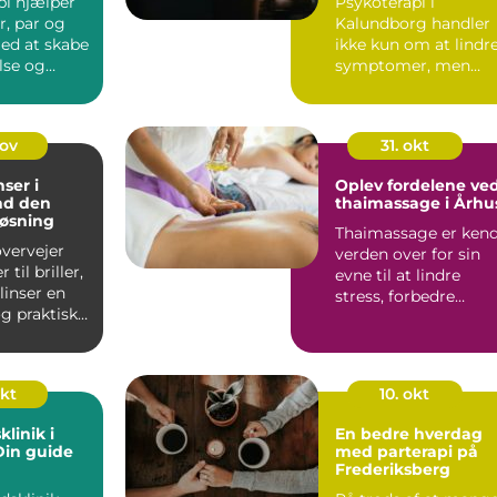
pi hjælper
Psykoterapi i
, par og
Kalundborg handler
med at skabe
ikke kun om at lindr
else og
symptomer, men
..
også om at forstå si
selv bed...
nov
31. okt
ser i
Oplev fordelene ve
nd den
thaimassage i Århu
løsning
Thaimassage er ken
vervejer
verden over for sin
 til briller,
evne til at lindre
linser en
stress, forbedre
g praktisk
fleksibiliteten og
give...
okt
10. okt
linik i
En bedre hverdag
 Din guide
med parterapi på
Frederiksberg
behandlin