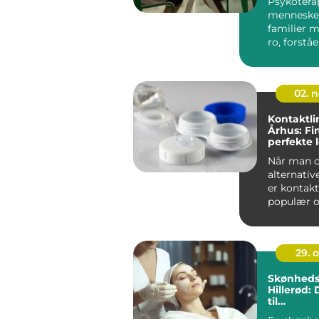
Psykotera
mennesker
familier 
ro, forstå
retning. M.
02. 
Kontaktlin
Århus: Fi
perfekte 
Når man o
alternativer
er kontakt
populær o
l&os...
29. 
Skønhedsk
Hillerød:
til
skønheds