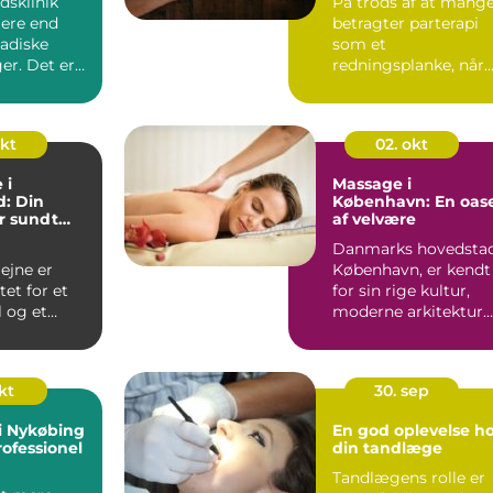
dsklinik
På trods af at mang
mere end
betragter parterapi
ladiske
som et
er. Det er
redningsplanke, når
vor mode...
et forhold nær...
okt
02. okt
 i
Massage i
: Din
København: En oas
or sundt
af velvære
Danmarks hovedstad
jne er
København, er kendt
et for et
for sin rige kultur,
 og et
moderne arkitektur
elvære. For
og afslappede...
eb&a...
okt
30. sep
i Nykøbing
En god oplevelse h
rofessionel
din tandlæge
Tandlægens rolle er