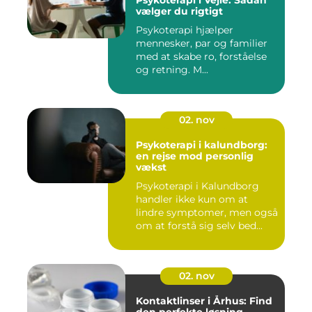
Psykoterapi i Vejle: Sådan
vælger du rigtigt
Psykoterapi hjælper
mennesker, par og familier
med at skabe ro, forståelse
og retning. M...
02. nov
Psykoterapi i kalundborg:
en rejse mod personlig
vækst
Psykoterapi i Kalundborg
handler ikke kun om at
lindre symptomer, men også
om at forstå sig selv bed...
02. nov
Kontaktlinser i Århus: Find