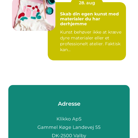
28. aug
Skab din egen kunst med
materialer du har
derhjemme
Kunst behøver ikke at kræve
dyre materialer eller et
professionelt atelier. Faktisk
kan...
Adresse