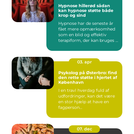
Hypnose hillerød sådan
kan hypnose støtte både
krop og sind
Hypnose har de seneste år
fået mere opmærksomhed
som en blid og effektiv
terapiform, der kan bruges ...
03. apr
Psykolog på Østerbro: find
den rette støtte i hjertet af
København
I en travl hverdag fuld af
udfordringer, kan det være
en stor hjælp at have en
fagperson...
07. dec