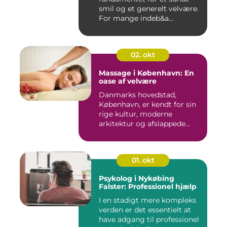
smil og et generelt velvære.
For mange indeb&a...
02. okt
Massage i København: En
oase af velvære
Danmarks hovedstad,
København, er kendt for sin
rige kultur, moderne
arkitektur og afslappede...
01. okt
Psykolog i Nykøbing
Falster: Professionel hjælp
I en stadigt mere kompleks
verden er det essentielt at
have adgang til professionel