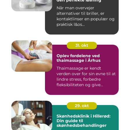
den perfekte løsning
Når man overvejer
alternativer til briller, er
kontaktlinser en populær og
praktisk l&os...
31. okt
Oplev fordelene ved
thaimassage i Århus
Thaimassage er kendt
verden over for sin evne til at
lindre stress, forbedre
fleksibiliteten og give...
29. okt
Skønhedsklinik i Hillerød:
Din guide til
skønhedsbehandlinger