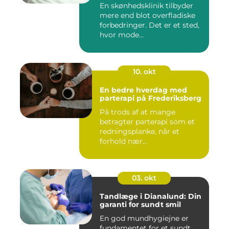
En skønhedsklinik tilbyder
mere end blot overfladiske
forbedringer. Det er et sted,
hvor mode...
10. okt
En bedre hverdag med
parterapi på Frederiksberg
På trods af at mange
betragter parterapi som et
redningsplanke, når et
forhold nær...
03. okt
Tandlæge i Dianalund: Din
garanti for sundt smil
En god mundhygiejne er
fundamentet for et sundt