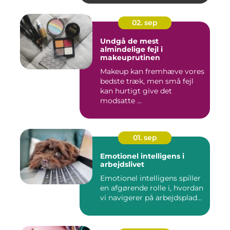
02. sep
Undgå de mest
almindelige fejl i
makeuprutinen
Makeup kan fremhæve vores
bedste træk, men små fejl
kan hurtigt give det
modsatte ...
01. sep
Emotionel intelligens i
arbejdslivet
Emotionel intelligens spiller
en afgørende rolle i, hvordan
vi navigerer på arbejdsplad...