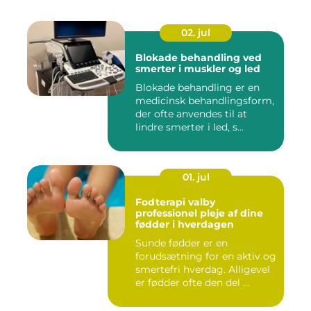
02. jul
Blokade behandling ved
smerter i muskler og led
Blokade behandling er en
medicinsk behandlingsform,
der ofte anvendes til at
lindre smerter i led, s...
01. jul
Fodterapi valby
professionel pleje af dine
fødder i hverdagen
Sunde fødder er en
forudsætning for en aktiv og
smertefri hverdag. Alligevel
er fødder ofte den del ...