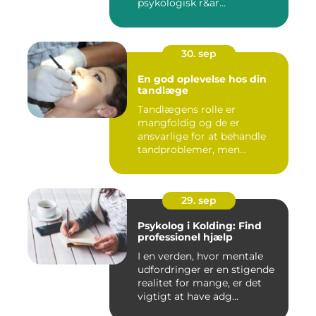
psykologisk r&ar...
30. sep
En god oplevelse hos din
tandlæge
Tandlægens rolle er
mangfoldig og de er
ansvarlige for at behandle
tandproblemer, men
ogs&arin...
29. sep
Psykolog i Kolding: Find
professionel hjælp
I en verden, hvor mentale
udfordringer er en stigende
realitet for mange, er det
vigtigt at have adg...