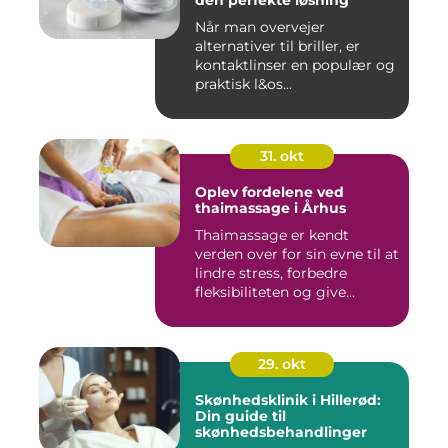
den perfekte løsning
Når man overvejer
alternativer til briller, er
kontaktlinser en populær og
praktisk l&os...
31. okt
Oplev fordelene ved
thaimassage i Århus
Thaimassage er kendt
verden over for sin evne til at
lindre stress, forbedre
fleksibiliteten og give...
29. okt
Skønhedsklinik i Hillerød:
Din guide til
skønhedsbehandlinger