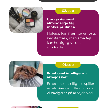
02. sep
Undgå de mest
almindelige fejl i
makeuprutinen
Makeup kan fremhæve vores
bedste træk, men små fejl
kan hurtigt give det
modsatte ...
01. sep
Emotionel intelligens i
arbejdslivet
Emotionel intelligens spiller
en afgørende rolle i, hvordan
vi navigerer på arbejdsplad...