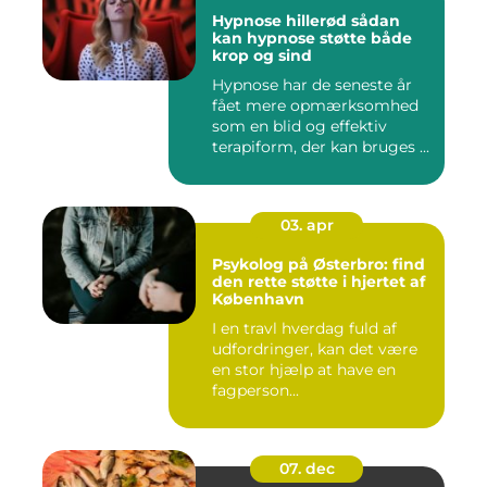
Hypnose hillerød sådan
kan hypnose støtte både
krop og sind
Hypnose har de seneste år
fået mere opmærksomhed
som en blid og effektiv
terapiform, der kan bruges ...
03. apr
Psykolog på Østerbro: find
den rette støtte i hjertet af
København
I en travl hverdag fuld af
udfordringer, kan det være
en stor hjælp at have en
fagperson...
07. dec