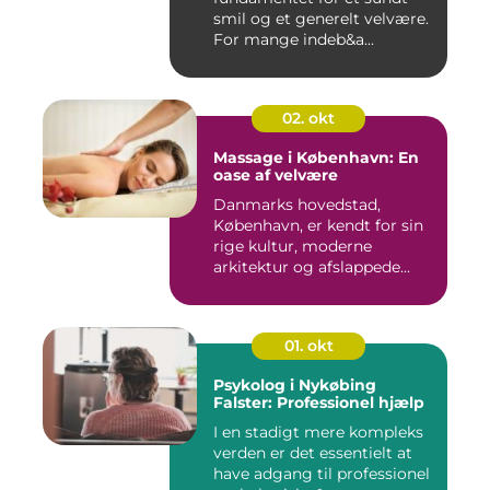
smil og et generelt velvære.
For mange indeb&a...
02. okt
Massage i København: En
oase af velvære
Danmarks hovedstad,
København, er kendt for sin
rige kultur, moderne
arkitektur og afslappede...
01. okt
Psykolog i Nykøbing
Falster: Professionel hjælp
I en stadigt mere kompleks
verden er det essentielt at
have adgang til professionel