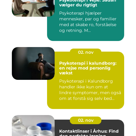
Psykoterapi i Vejle: Sådan
vælger du rigtigt
Psykoterapi hjælper
mennesker, par og familier
med at skabe ro, forståelse
og retning. M...
02. nov
Psykoterapi i kalundborg:
en rejse mod personlig
vækst
Psykoterapi i Kalundborg
handler ikke kun om at
lindre symptomer, men også
om at forstå sig selv bed...
02. nov
Kontaktlinser i Århus: Find