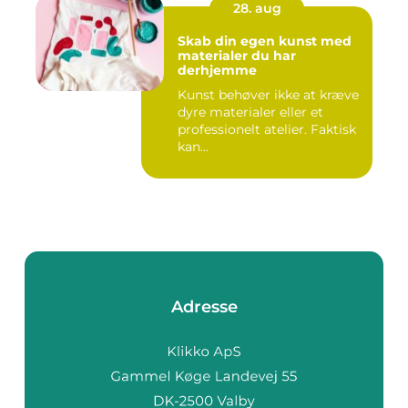
28. aug
Skab din egen kunst med
materialer du har
derhjemme
Kunst behøver ikke at kræve
dyre materialer eller et
professionelt atelier. Faktisk
kan...
Adresse