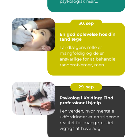
psykologisk r&ar...
30. sep
En god oplevelse hos din
tandlæge
Tandlægens rolle er
mangfoldig og de er
ansvarlige for at behandle
tandproblemer, men
ogs&arin...
29. sep
Psykolog i Kolding: Find
professionel hjælp
I en verden, hvor mentale
udfordringer er en stigende
realitet for mange, er det
vigtigt at have adg...