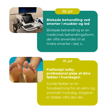
02. jul
Blokade behandling ved
smerter i muskler og led
Blokade behandling er en
medicinsk behandlingsform,
der ofte anvendes til at
lindre smerter i led, s...
01. jul
Fodterapi valby
professionel pleje af dine
fødder i hverdagen
Sunde fødder er en
forudsætning for en aktiv og
smertefri hverdag. Alligevel
er fødder ofte den del ...