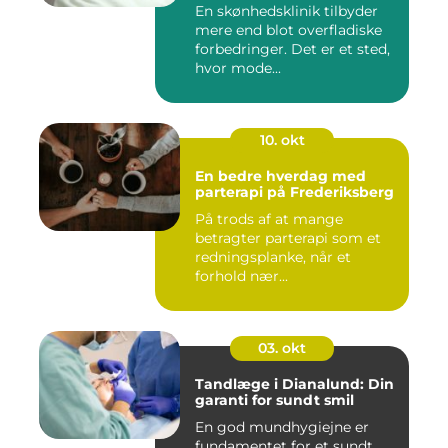
En skønhedsklinik tilbyder
mere end blot overfladiske
forbedringer. Det er et sted,
hvor mode...
10. okt
En bedre hverdag med
parterapi på Frederiksberg
På trods af at mange
betragter parterapi som et
redningsplanke, når et
forhold nær...
03. okt
Tandlæge i Dianalund: Din
garanti for sundt smil
En god mundhygiejne er
fundamentet for et sundt