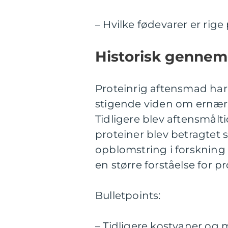
– Hvilke fødevarer er rig
Historisk gennem
Proteinrig aftensmad har
stigende viden om ernæri
Tidligere blev aftensmålt
proteiner blev betragtet 
opblomstring i forskning o
en større forståelse for pr
Bulletpoints:
– Tidligere kostvaner og