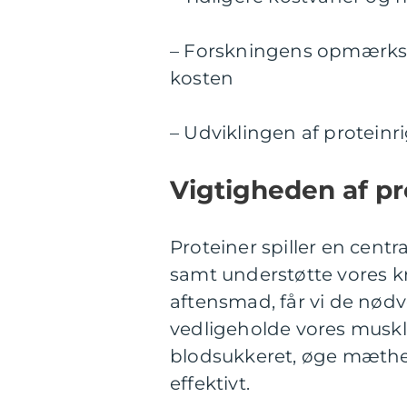
– Forskningens opmærkso
kosten
– Udviklingen af proteinr
Vigtigheden af pr
Proteiner spiller en centr
samt understøtte vores kr
aftensmad, får vi de nød
vedligeholde vores muskl
blodsukkeret, øge mæthe
effektivt.