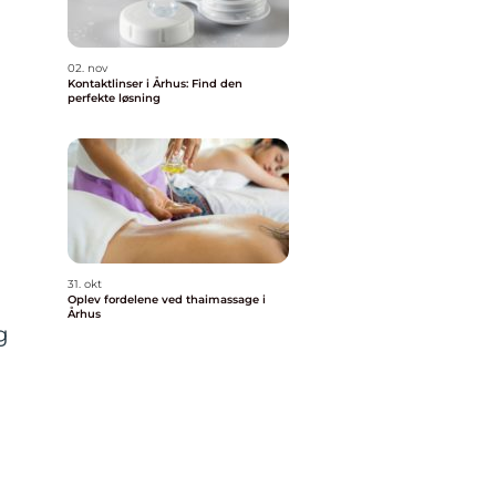
02. nov
Kontaktlinser i Århus: Find den
perfekte løsning
31. okt
Oplev fordelene ved thaimassage i
Århus
g