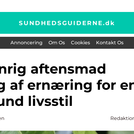
SUNDHEDSGUIDERNE.
dk
Annoncering
Om Os
Cookies
Kontakt Os
 af ernæring for e
und livsstil
en
Redaktio