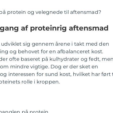
e på protein og velegnede til aftensmad?
gang af proteinrig aftensmad
 udviklet sig gennem årene i takt med den
ng og behovet for en afbalanceret kost.
ider ofte baseret på kulhydrater og fedt, me
som mindre vigtige. Dog er der sket en
g interessen for sund kost, hvilket har ført t
oteinets rolle i kroppen.
 manglen på protein