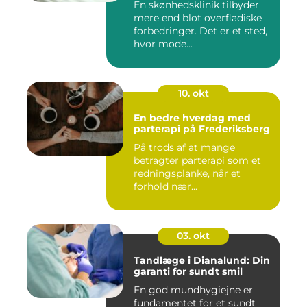
En skønhedsklinik tilbyder
mere end blot overfladiske
forbedringer. Det er et sted,
hvor mode...
10. okt
En bedre hverdag med
parterapi på Frederiksberg
På trods af at mange
betragter parterapi som et
redningsplanke, når et
forhold nær...
03. okt
Tandlæge i Dianalund: Din
garanti for sundt smil
En god mundhygiejne er
fundamentet for et sundt