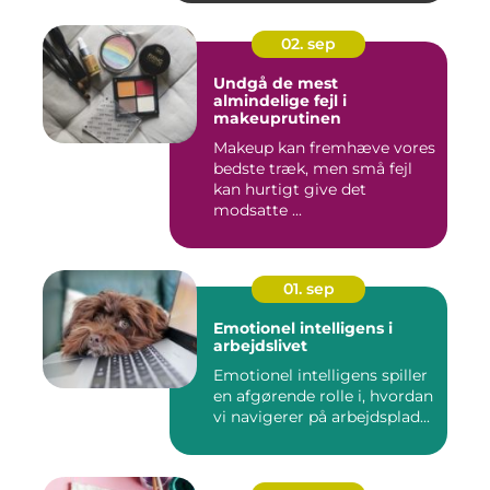
02. sep
Undgå de mest
almindelige fejl i
makeuprutinen
Makeup kan fremhæve vores
bedste træk, men små fejl
kan hurtigt give det
modsatte ...
01. sep
Emotionel intelligens i
arbejdslivet
Emotionel intelligens spiller
en afgørende rolle i, hvordan
vi navigerer på arbejdsplad...