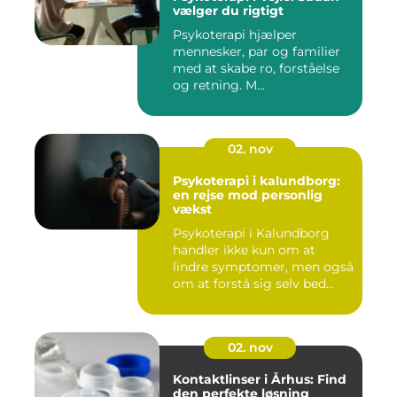
vælger du rigtigt
Psykoterapi hjælper
mennesker, par og familier
med at skabe ro, forståelse
og retning. M...
02. nov
Psykoterapi i kalundborg:
en rejse mod personlig
vækst
Psykoterapi i Kalundborg
handler ikke kun om at
lindre symptomer, men også
om at forstå sig selv bed...
02. nov
Kontaktlinser i Århus: Find
den perfekte løsning