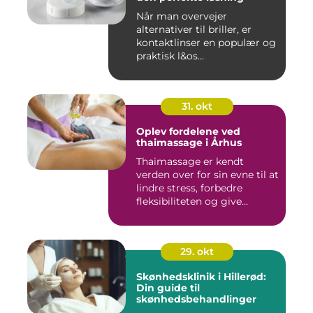
Når man overvejer
alternativer til briller, er
kontaktlinser en populær og
praktisk l&os...
31. okt
Oplev fordelene ved
thaimassage i Århus
Thaimassage er kendt
verden over for sin evne til at
lindre stress, forbedre
fleksibiliteten og give...
29. okt
Skønhedsklinik i Hillerød:
Din guide til
skønhedsbehandlinger