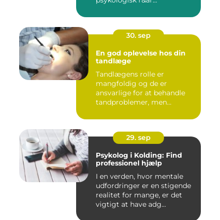
psykologisk r&ar...
30. sep
En god oplevelse hos din
tandlæge
Tandlægens rolle er
mangfoldig og de er
ansvarlige for at behandle
tandproblemer, men
ogs&arin...
29. sep
Psykolog i Kolding: Find
professionel hjælp
I en verden, hvor mentale
udfordringer er en stigende
realitet for mange, er det
vigtigt at have adg...