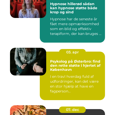
Hypnose hillerød sådan
kan hypnose støtte både
krop og sind
Hypnose har de seneste år
fået mere opmærksomhed
som en blid og effektiv
terapiform, der kan bruges ...
03. apr
Psykolog på Østerbro: find
den rette støtte i hjertet af
København
I en travl hverdag fuld af
udfordringer, kan det være
en stor hjælp at have en
fagperson...
07. dec