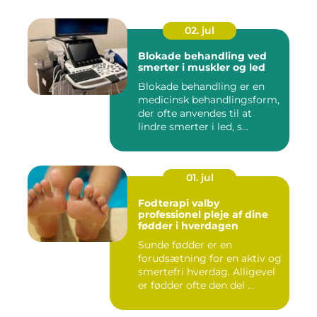
02. jul
Blokade behandling ved
smerter i muskler og led
Blokade behandling er en
medicinsk behandlingsform,
der ofte anvendes til at
lindre smerter i led, s...
01. jul
Fodterapi valby
professionel pleje af dine
fødder i hverdagen
Sunde fødder er en
forudsætning for en aktiv og
smertefri hverdag. Alligevel
er fødder ofte den del ...