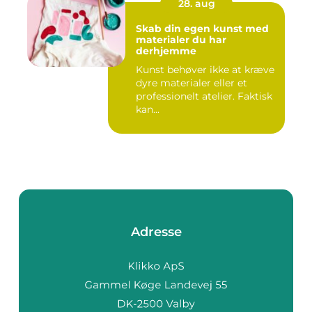
28. aug
Skab din egen kunst med
materialer du har
derhjemme
Kunst behøver ikke at kræve
dyre materialer eller et
professionelt atelier. Faktisk
kan...
Adresse