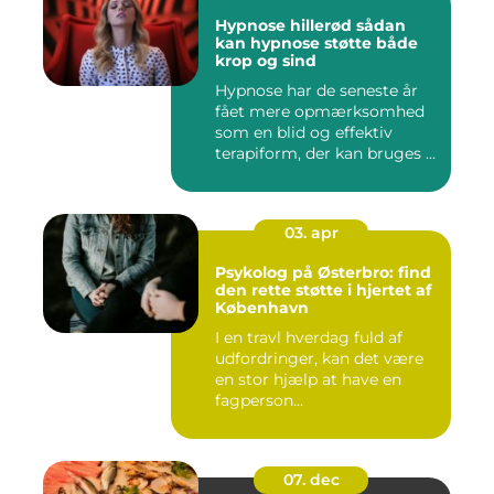
Hypnose hillerød sådan
kan hypnose støtte både
krop og sind
Hypnose har de seneste år
fået mere opmærksomhed
som en blid og effektiv
terapiform, der kan bruges ...
03. apr
Psykolog på Østerbro: find
den rette støtte i hjertet af
København
I en travl hverdag fuld af
udfordringer, kan det være
en stor hjælp at have en
fagperson...
07. dec