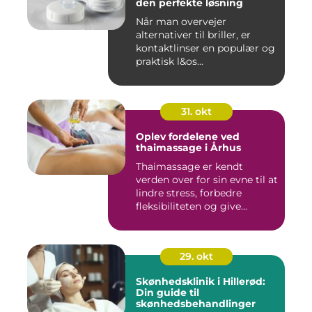
den perfekte løsning
Når man overvejer
alternativer til briller, er
kontaktlinser en populær og
praktisk l&os...
31. okt
Oplev fordelene ved
thaimassage i Århus
Thaimassage er kendt
verden over for sin evne til at
lindre stress, forbedre
fleksibiliteten og give...
29. okt
Skønhedsklinik i Hillerød:
Din guide til
skønhedsbehandlinger