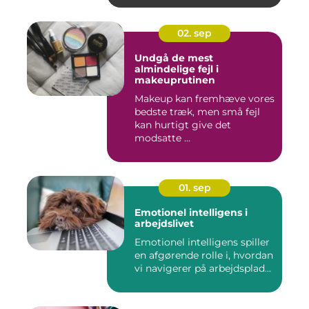
02. sep
Undgå de mest
almindelige fejl i
makeuprutinen
Makeup kan fremhæve vores
bedste træk, men små fejl
kan hurtigt give det
modsatte ...
01. sep
Emotionel intelligens i
arbejdslivet
Emotionel intelligens spiller
en afgørende rolle i, hvordan
vi navigerer på arbejdsplad...