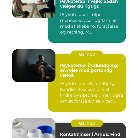
Psykoterapi i Vejle: Sådan
vælger du rigtigt
Psykoterapi hjælper
mennesker, par og familier
med at skabe ro, forståelse
og retning. M...
02. nov
Psykoterapi i kalundborg:
en rejse mod personlig
vækst
Psykoterapi i Kalundborg
handler ikke kun om at
lindre symptomer, men også
om at forstå sig selv bed...
02. nov
Kontaktlinser i Århus: Find