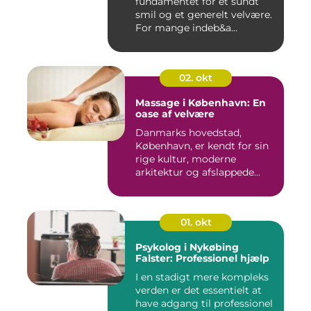
fundamentet for et sundt
smil og et generelt velvære.
For mange indeb&a...
02. okt
Massage i København: En
oase af velvære
Danmarks hovedstad,
København, er kendt for sin
rige kultur, moderne
arkitektur og afslappede...
01. okt
Psykolog i Nykøbing
Falster: Professionel hjælp
I en stadigt mere kompleks
verden er det essentielt at
have adgang til professionel