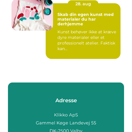
28. aug
Skab din egen kunst med
materialer du har
derhjemme
Kunst behøver ikke at kræve
dyre materialer eller et
professionelt atelier. Faktisk
kan...
Adresse