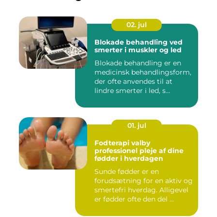
02. jul
Blokade behandling ved
smerter i muskler og led
Blokade behandling er en
medicinsk behandlingsform,
der ofte anvendes til at
lindre smerter i led, s...
01. jul
Fodterapi valby
professionel pleje af dine
fødder i hverdagen
Sunde fødder er en
forudsætning for en aktiv og
smertefri hverdag. Alligevel
er fødder ofte den del ...