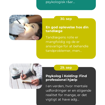
psykologisk r&ar...
30. sep
En god oplevelse hos din
tandlæge
Tandlægens rolle er
mangfoldig og de er
ansvarlige for at behandle
tandproblemer, men
ogs&arin...
29. sep
Psykolog i Kolding: Find
professionel hjælp
I en verden, hvor mentale
udfordringer er en stigende
realitet for mange, er det
vigtigt at have adg...