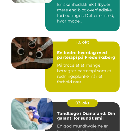
En skønhedsklinik tilbyder
mere end blot overfladiske
forbedringer. Det er et sted,
hvor mode...
10. okt
En bedre hverdag med
parterapi på Frederiksberg
På trods af at mange
betragter parterapi som et
redningsplanke, når et
forhold nær...
03. okt
Tandlæge i Dianalund: Din
garanti for sundt smil
En god mundhygiejne er