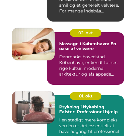
smil og et generelt velvære.
For mange indeb&a...
02. okt
Massage i København: En
oase af velvære
Danmarks hovedstad,
København, er kendt for sin
rige kultur, moderne
arkitektur og afslappede...
01. okt
Psykolog i Nykøbing
Falster: Professionel hjælp
I en stadigt mere kompleks
verden er det essentielt at
have adgang til professionel