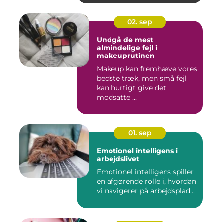
02. sep
Undgå de mest
almindelige fejl i
makeuprutinen
Makeup kan fremhæve vores
bedste træk, men små fejl
kan hurtigt give det
modsatte ...
01. sep
Emotionel intelligens i
arbejdslivet
Emotionel intelligens spiller
en afgørende rolle i, hvordan
vi navigerer på arbejdsplad...