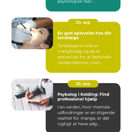
psykologisk r&ar...
30. sep
En god oplevelse hos din
tandlæge
Tandlægens rolle er
mangfoldig og de er
ansvarlige for at behandle
tandproblemer, men
ogs&arin...
29. sep
Psykolog i Kolding: Find
professionel hjælp
I en verden, hvor mentale
udfordringer er en stigende
realitet for mange, er det
vigtigt at have adg...