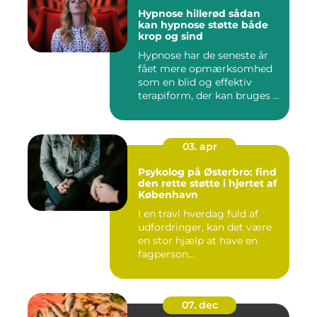
Hypnose hillerød sådan
kan hypnose støtte både
krop og sind
Hypnose har de seneste år
fået mere opmærksomhed
som en blid og effektiv
terapiform, der kan bruges ...
03. apr
Psykolog på Østerbro: find
den rette støtte i hjertet af
København
I en travl hverdag fuld af
udfordringer, kan det være
en stor hjælp at have en
fagperson...
07. dec