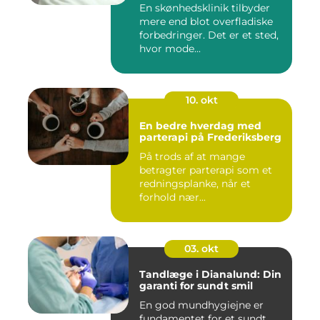
En skønhedsklinik tilbyder
mere end blot overfladiske
forbedringer. Det er et sted,
hvor mode...
10. okt
En bedre hverdag med
parterapi på Frederiksberg
På trods af at mange
betragter parterapi som et
redningsplanke, når et
forhold nær...
03. okt
Tandlæge i Dianalund: Din
garanti for sundt smil
En god mundhygiejne er
fundamentet for et sundt