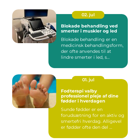
02. jul
Blokade behandling ved
smerter i muskler og led
Blokade behandling er en
medicinsk behandlingsform,
der ofte anvendes til at
lindre smerter i led, s...
01. jul
Fodterapi valby
professionel pleje af dine
fødder i hverdagen
Sunde fødder er en
forudsætning for en aktiv og
smertefri hverdag. Alligevel
er fødder ofte den del ...