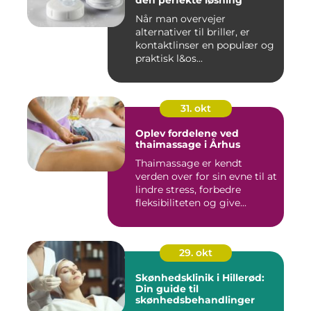
den perfekte løsning
Når man overvejer
alternativer til briller, er
kontaktlinser en populær og
praktisk l&os...
31. okt
Oplev fordelene ved
thaimassage i Århus
Thaimassage er kendt
verden over for sin evne til at
lindre stress, forbedre
fleksibiliteten og give...
29. okt
Skønhedsklinik i Hillerød:
Din guide til
skønhedsbehandlinger