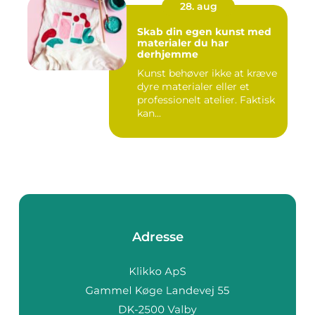
28. aug
Skab din egen kunst med
materialer du har
derhjemme
Kunst behøver ikke at kræve
dyre materialer eller et
professionelt atelier. Faktisk
kan...
Adresse