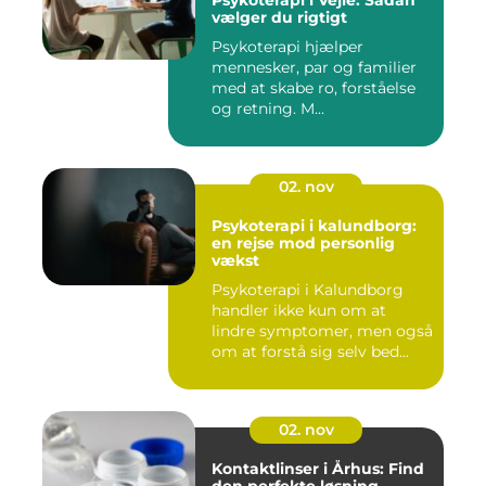
Psykoterapi i Vejle: Sådan
vælger du rigtigt
Psykoterapi hjælper
mennesker, par og familier
med at skabe ro, forståelse
og retning. M...
02. nov
Psykoterapi i kalundborg:
en rejse mod personlig
vækst
Psykoterapi i Kalundborg
handler ikke kun om at
lindre symptomer, men også
om at forstå sig selv bed...
02. nov
Kontaktlinser i Århus: Find